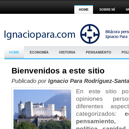
HOME
SOBRE MÍ
M
HOME
ECONOMÍA
HISTORIA
PENSAMIENTO
POL
Bienvenidos a este sitio
Publicado por
Ignacio Para Rodríguez-Sant
En este sitio po
opiniones pers
diferentes aspec
categorizados:
e
pensamiento, 
política, sanidad,