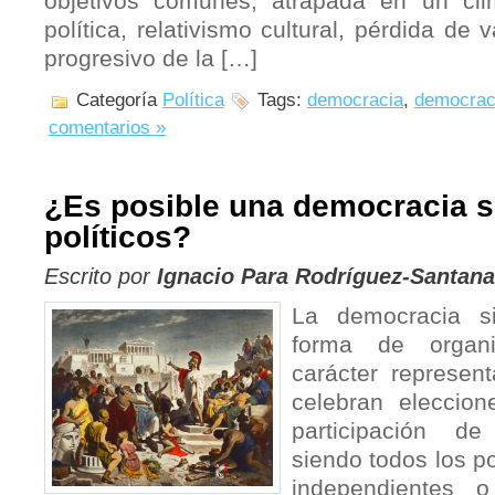
objetivos comunes, atrapada en un cli
política, relativismo cultural, pérdida de 
progresivo de la […]
Categoría
Política
Tags:
democracia
,
democraci
comentarios »
¿Es posible una democracia s
políticos?
Escrito por
Ignacio Para Rodríguez-Santana
La democracia s
forma de organi
carácter represent
celebran eleccion
participación de 
siendo todos los p
independientes o