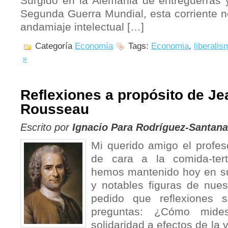
Surgido en la Alemania de entreguerras y
Segunda Guerra Mundial, esta corriente n
andamiaje intelectual […]
Categoría
Economía
Tags:
Economia
,
liberalis
»
Reflexiones a propósito de J
Rousseau
Escrito por
Ignacio Para Rodríguez-Santana
Mi querido amigo el prof
de cara a la comida-tertu
hemos mantenido hoy en su
y notables figuras de nue
pedido que reflexiones s
preguntas: ¿Cómo mide
solidaridad a efectos de l