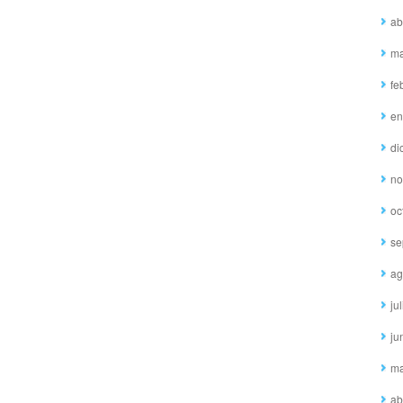
ab
ma
fe
en
di
no
oc
se
ag
ju
ju
ma
ab