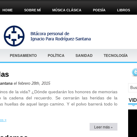
HOME
SOBRE MÍ
MÚSICA CLÁSICA
POESÍA
LIBROS
PENSAMIENTO
POLÍTICA
SANIDAD
TECNOLOGÍA
las
Santana
el febrero 28th, 2015
minos de la vida? ¿Dónde quedarán los honores de memorias
 la cadena del recuerdo. Se cerrarán las heridas de la
VI
as huellas de aquel largo camino. Y el polvo barrerá todo lo
os »
Leer más »