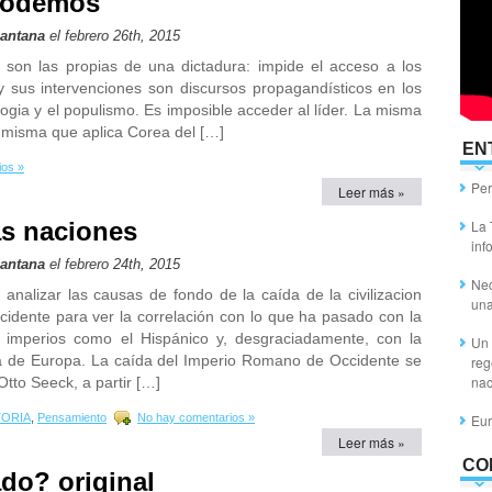
 Podemos
Santana
el febrero 26th, 2015
 son las propias de una dictadura: impide el acceso a los
y sus intervenciones son discursos propagandísticos en los
ogia y el populismo. Es imposible acceder al líder. La misma
a misma que aplica Corea del […]
EN
ios »
Per
Leer más »
as naciones
La 
inf
Santana
el febrero 24th, 2015
Nec
analizar las causas de fondo de la caída de la civilizacion
un
dente para ver la correlación con lo que ha pasado con la
 imperios como el Hispánico y, desgraciadamente, con la
Un 
da de Europa. La caída del Imperio Romano de Occidente se
reg
nac
tto Seeck, a partir […]
TORIA
,
Pensamiento
No hay comentarios »
Eur
Leer más »
CO
do? original