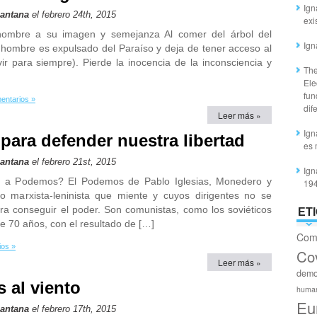
Ign
Santana
el febrero 24th, 2015
exi
hombre a su imagen y semejanza Al comer del árbol del
Ign
l hombre es expulsado del Paraíso y deja de tener acceso al
vir para siempre). Pierde la inocencia de la inconsciencia y
The
Ele
fun
entarios »
dif
Leer más »
Ign
para defender nuestra libertad
es 
Santana
el febrero 21st, 2015
Ign
s a Podemos? El Podemos de Pablo Iglesias, Monedero y
19
 marxista-leninista que miente y cuyos dirigentes no se
ra conseguir el poder. Son comunistas, como los soviéticos
ET
 70 años, con el resultado de […]
Com
ios »
Co
Leer más »
demo
 al viento
huma
Eu
Santana
el febrero 17th, 2015