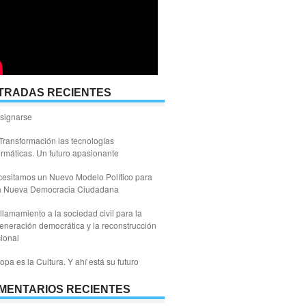
TRADAS RECIENTES
signarse
Transformación las tecnologías
ormáticas. Un futuro apasionante
esitamos un Nuevo Modelo Político para
a Nueva Democracia Ciudadana
llamamiento a la sociedad civil para la
eneración democrática y la reconstrucción
ional
opa es la Cultura. Y ahí está su futuro
MENTARIOS RECIENTES