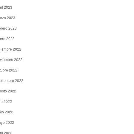
ril 2023
rzo 2023
brero 2023
ero 2023
ciembre 2022
viembre 2022
tubre 2022
ptiembre 2022
osto 2022
lio 2022
nio 2022
yo 2022
ril 2022