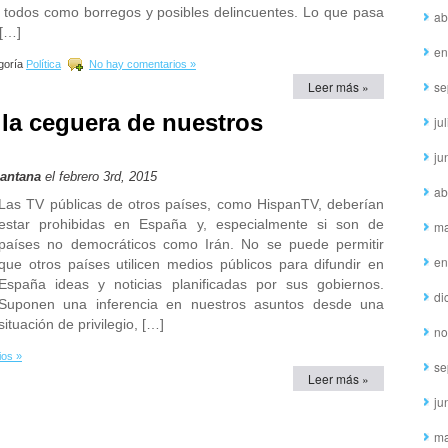
a todos como borregos y posibles delincuentes. Lo que pasa
ab
 […]
en
goría
Política
No hay comentarios »
Leer más »
se
 la ceguera de nuestros
ju
ju
Santana
el febrero 3rd, 2015
ab
Las TV públicas de otros países, como HispanTV, deberían
estar prohibidas en España y, especialmente si son de
ma
países no democráticos como Irán. No se puede permitir
en
que otros países utilicen medios públicos para difundir en
España ideas y noticias planificadas por sus gobiernos.
di
Suponen una inferencia en nuestros asuntos desde una
situación de privilegio, […]
no
ios »
se
Leer más »
ju
ma