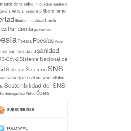
rmatica de la salud
innovacion sanitaria
liberalismo
igencia Artificial
Jesucristo
bertad
Lieder
libertad individual
Pandemia
ica
partitocracia
esia
Poesías
Poesía
Psoe
sanidad
rma sanitaria
Salud
Sistema Nacional de
S-Cov-2
SNS
ud
Sistema Sanitario
sociedad civil
software clinico
ismo
Sostenibilidad del SNS
to
Ópera
dio demográfico
Virtud
SUBSCRIBIRSE
FOLLOW ME