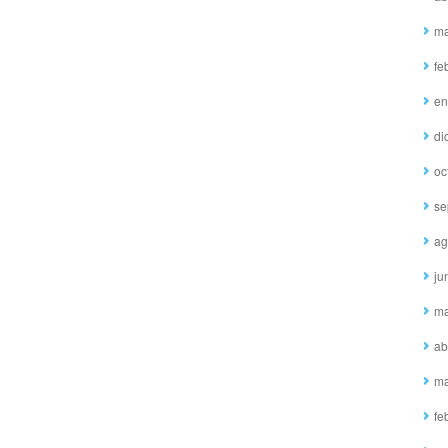
ma
fe
en
di
oc
se
ag
ju
ma
ab
ma
fe