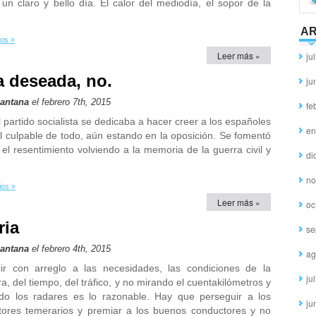
 un claro y bello día. El calor del mediodía, el sopor de la
AR
os »
Leer más »
ju
a deseada, no.
ju
Santana
el febrero 7th, 2015
fe
partido socialista se dedicaba a hacer creer a los españoles
en
el culpable de todo, aún estando en la oposición. Se fomentó
y el resentimiento volviendo a la memoria de la guerra civil y
di
no
ios »
Leer más »
oc
ria
se
Santana
el febrero 4th, 2015
ag
ir con arreglo a las necesidades, las condiciones de la
ju
ra, del tiempo, del tráfico, y no mirando el cuentakilómetros y
do los radares es lo razonable. Hay que perseguir a los
ju
tores temerarios y premiar a los buenos conductores y no