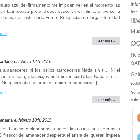
Info
l muro azul del firmamento me impiden ver en el momento las
 en la inmensa profundidad, busco en el infinito universo la
Intel
 plasmar en este corto verso. Resquicios de larga eternidad
li
Mus
os »
po
Leer más »
Refo
Santana
el febrero 12th, 2015
SAR
os amaneceres ni los bellos atardeceres Nada sin ti… Ni el
Sal
 cama ni los gratos viajes ni la bellas ciudades. Nada sin ti…
calor. No quiero atardeceres, no quiero amaneceres. […]
social
Sone
os »
Leer más »
suici
Santana
el febrero 10th, 2015
s nubes blancas y algodonosas hacen las cosas mas hermosas
 frescor del amanecer despierta el ansia del querer. Impera