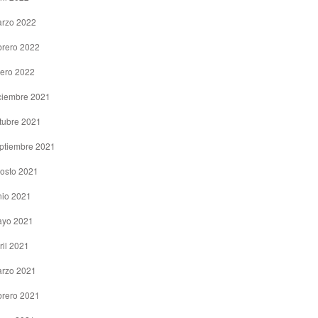
rzo 2022
brero 2022
ero 2022
ciembre 2021
tubre 2021
ptiembre 2021
osto 2021
nio 2021
yo 2021
ril 2021
rzo 2021
brero 2021