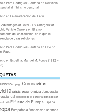
acio Para Rodríguez-Santana
en
Del vacío
stencial al nihilismo personal
acio
en
La erradicación del Latín
 Advantages of Level 2 EV Chargers for
ctric Vehicle Owners
en
El amor,
damento del cristianismo, es lo que le
erencia de otras religiones
acio Para Rodríguez-Santana
en
Este no
mi Papa
acio
en
Estrellita. Manuel M. Ponce (1882 –
48)
IQUETAS
Coronavirus
unismo
copago
vid19
crisis económica
democracia
cracia real
dignidad de la persona
dignidad ser
El futuro de Europa
Dios
España
no
ropa
Europafobia
financiación sanitaria