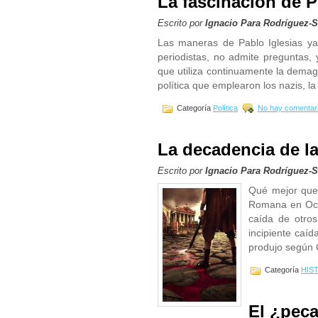
La fascinación de
Escrito por
Ignacio Para Rodríguez-
Las maneras de Pablo Iglesias ya
periodistas, no admite preguntas, 
que utiliza continuamente la demag
política que emplearon los nazis, l
Categoría
Política
No hay comentar
La decadencia de l
Escrito por
Ignacio Para Rodríguez-
Qué mejor que 
Romana en Occi
caída de otros
incipiente caí
produjo según O
Categoría
HIS
El ¿peca