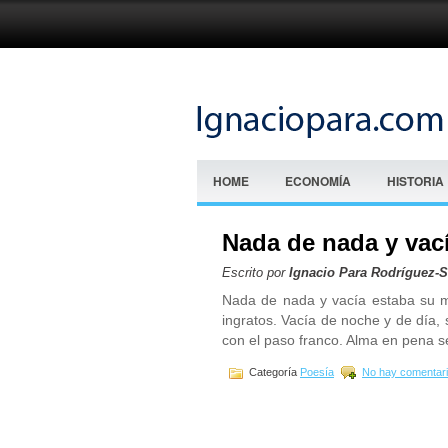
HOME
ECONOMÍA
HISTORIA
Nada de nada y vac
Escrito por
Ignacio Para Rodríguez-
Nada de nada y vacía estaba su m
ingratos. Vacía de noche y de día, 
con el paso franco. Alma en pena se
Categoría
Poesía
No hay comentari