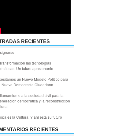
TRADAS RECIENTES
signarse
Transformación las tecnologías
ormáticas. Un futuro apasionante
esitamos un Nuevo Modelo Político para
a Nueva Democracia Ciudadana
llamamiento a la sociedad civil para la
eneración democrática y la reconstrucción
ional
opa es la Cultura. Y ahí está su futuro
MENTARIOS RECIENTES