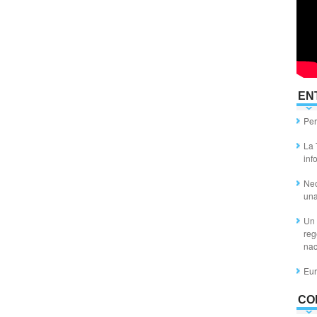
EN
Per
La 
inf
Nec
un
Un 
reg
nac
Eur
CO