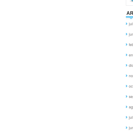
AR
ju
ju
fe
en
di
no
oc
se
ag
ju
ju