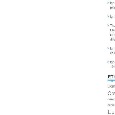
Ign
exi
Ign
The
Ele
fun
dif
Ign
es 
Ign
19
ET
Com
Co
demo
huma
Eu