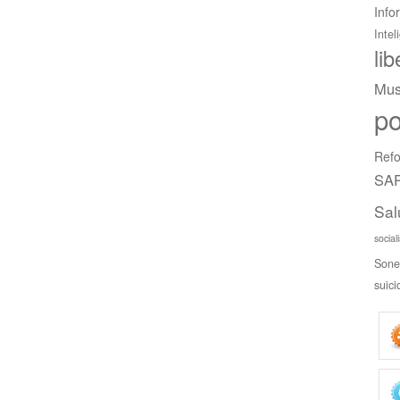
Info
Intel
li
Mus
po
Refo
SAR
Sal
social
Sone
suici