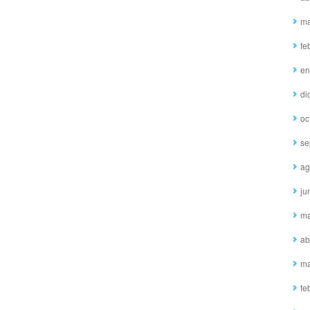
ma
fe
en
di
oc
se
ag
ju
ma
ab
ma
fe