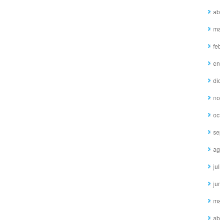
ab
ma
fe
en
di
no
oc
se
ag
ju
ju
ma
ab