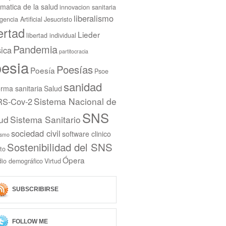
rmatica de la salud
innovacion sanitaria
liberalismo
igencia Artificial
Jesucristo
bertad
Lieder
libertad individual
Pandemia
ica
partitocracia
esia
Poesías
Poesía
Psoe
sanidad
rma sanitaria
Salud
Sistema Nacional de
S-Cov-2
SNS
ud
Sistema Sanitario
sociedad civil
software clinico
ismo
Sostenibilidad del SNS
to
Ópera
dio demográfico
Virtud
SUBSCRIBIRSE
FOLLOW ME