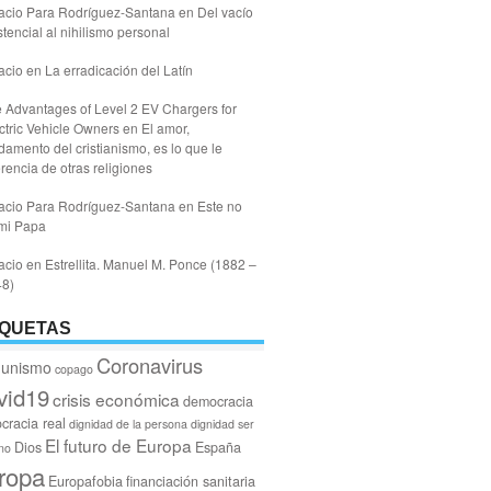
acio Para Rodríguez-Santana
en
Del vacío
stencial al nihilismo personal
acio
en
La erradicación del Latín
 Advantages of Level 2 EV Chargers for
ctric Vehicle Owners
en
El amor,
damento del cristianismo, es lo que le
erencia de otras religiones
acio Para Rodríguez-Santana
en
Este no
mi Papa
acio
en
Estrellita. Manuel M. Ponce (1882 –
48)
IQUETAS
Coronavirus
unismo
copago
vid19
crisis económica
democracia
cracia real
dignidad de la persona
dignidad ser
El futuro de Europa
Dios
España
no
ropa
Europafobia
financiación sanitaria