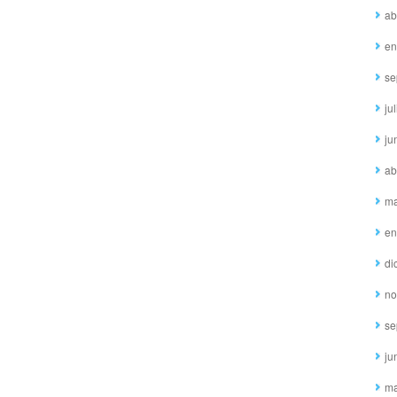
ab
en
se
ju
ju
ab
ma
en
di
no
se
ju
ma