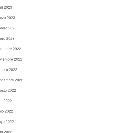
ril 2023
rzo 2023
brero 2023
ero 2023
ciembre 2022
viembre 2022
tubre 2022
ptiembre 2022
osto 2022
lio 2022
nio 2022
yo 2022
ril 2022