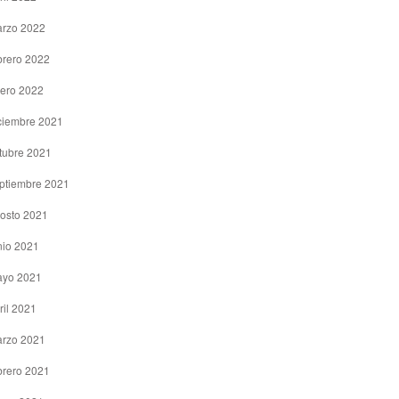
rzo 2022
brero 2022
ero 2022
ciembre 2021
tubre 2021
ptiembre 2021
osto 2021
nio 2021
yo 2021
ril 2021
rzo 2021
brero 2021