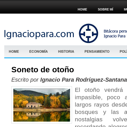
HOME
SOBRE MÍ
M
HOME
ECONOMÍA
HISTORIA
PENSAMIENTO
POL
Soneto de otoño
Escrito por
Ignacio Para Rodríguez-Santana
El otoño vendrá 
impasible, poco 
largos rayos desde
bosques y las a
nostalgias vol
recordando alegres