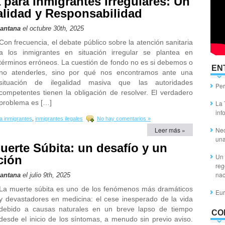
a para Inmigrantes Irregulares: Un
lidad y Responsabilidad
Santana
el octubre 30th, 2025
Con frecuencia, el debate público sobre la atención sanitaria
a los inmigrantes en situación irregular se plantea en
términos erróneos. La cuestión de fondo no es si debemos o
EN
no atenderles, sino por qué nos encontramos ante una
situación de ilegalidad masiva que las autoridades
Per
competentes tienen la obligación de resolver. El verdadero
problema es […]
La 
inf
 a inmigrantes
,
inmigrantes ilegales
No hay comentarios »
Leer más »
Nec
un
uerte Súbita: un desafío y un
Un 
ción
reg
nac
Santana
el julio 9th, 2025
La muerte súbita es uno de los fenómenos más dramáticos
Eur
y devastadores en medicina: el cese inesperado de la vida
debido a causas naturales en un breve lapso de tiempo
CO
desde el inicio de los síntomas, a menudo sin previo aviso.