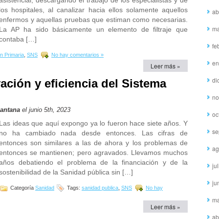
asistencial, descargando el trabajo de los especialistas y de
los hospitales, al canalizar hacia ellos solamente aquellos
ab
enfermos y aquellas pruebas que estiman como necesarias.
ma
La AP ha sido básicamente un elemento de filtraje que
contaba […]
fe
n Primaria
,
SNS
No hay comentarios »
en
Leer más »
di
ación y eficiencia del Sistema
no
Santana
el junio 5th, 2023
oc
Las ideas que aquí expongo ya lo fueron hace siete años. Y
se
no ha cambiado nada desde entonces. Las cifras de
entonces son similares a las de ahora y los problemas de
ag
entonces se mantienen; pero agravados. Llevamos muchos
años debatiendo el problema de la financiación y de la
ju
sostenibilidad de la Sanidad pública sin […]
ju
Categoría
Sanidad
Tags:
sanidad publica
,
SNS
No hay
ma
Leer más »
ab