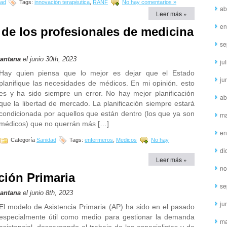
dad
Tags:
innovación terapéutica
,
RANF
No hay comentarios »
ab
Leer más »
en
s de los profesionales de medicina
se
Santana
el junio 30th, 2023
ju
Hay quien piensa que lo mejor es dejar que el Estado
ju
planifique las necesidades de médicos. En mi opinión. esto
es y ha sido siempre un error. No hay mejor planificación
ab
que la libertad de mercado. La planificación siempre estará
condicionada por aquellos que están dentro (los que ya son
ma
médicos) que no querrán más […]
en
Categoría
Sanidad
Tags:
enfermeros
,
Medicos
No hay
di
Leer más »
no
nción Primaria
se
Santana
el junio 8th, 2023
ju
El modelo de Asistencia Primaria (AP) ha sido en el pasado
especialmente útil como medio para gestionar la demanda
ma