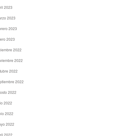
ril 2023
rzo 2023
brero 2023
ero 2023
ciembre 2022
viembre 2022
tubre 2022
ptiembre 2022
osto 2022
lio 2022
nio 2022
yo 2022
ril 2022