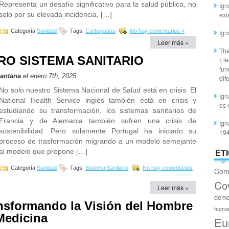
Representa un desafío significativo para la salud pública, no
Ign
solo por su elevada incidencia, […]
exi
Categoría
Sanidad
Tags:
Cartiopatías
No hay comentarios »
Ign
Leer más »
The
O SISTEMA SANITARIO
Ele
fun
Santana
el enero 7th, 2025
dif
No solo nuestro Sistema Nacional de Salud está en crisis. El
Ign
National Health Service inglés también está en crisis y
es 
estudiando su transformación, los sistemas sanitarios de
Francia y de Alemania también sufren una crisis de
Ign
sostenibilidad. Pero solamente Portugal ha iniciado su
19
proceso de trasformación migrando a un modelo semejante
al modelo que propone […]
ET
Categoría
Sanidad
Tags:
Sistema Sanitario
No hay comentarios
Com
Co
Leer más »
demo
nsformando la Visión del Hombre
huma
Medicina
Eu