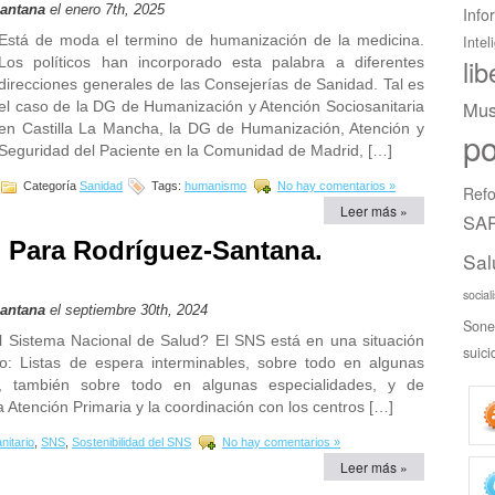
Santana
el enero 7th, 2025
Info
Está de moda el termino de humanización de la medicina.
Intel
Los políticos han incorporado esta palabra a diferentes
li
direcciones generales de las Consejerías de Sanidad. Tal es
Mus
el caso de la DG de Humanización y Atención Sociosanitaria
en Castilla La Mancha, la DG de Humanización, Atención y
po
Seguridad del Paciente en la Comunidad de Madrid, […]
Categoría
Sanidad
Tags:
humanismo
No hay comentarios »
Refo
Leer más »
SAR
o Para Rodríguez-Santana.
Sal
n
social
Santana
el septiembre 30th, 2024
Sone
el Sistema Nacional de Salud? El SNS está en una situación
suici
o: Listas de espera interminables, sobre todo en algunas
s, también sobre todo en algunas especialidades, y de
 Atención Primaria y la coordinación con los centros […]
nitario
,
SNS
,
Sostenibilidad del SNS
No hay comentarios »
Leer más »