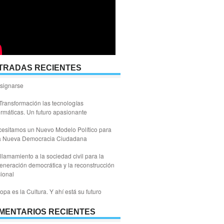
TRADAS RECIENTES
signarse
Transformación las tecnologías
ormáticas. Un futuro apasionante
esitamos un Nuevo Modelo Político para
a Nueva Democracia Ciudadana
llamamiento a la sociedad civil para la
eneración democrática y la reconstrucción
ional
opa es la Cultura. Y ahí está su futuro
MENTARIOS RECIENTES