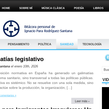
HOME
SOBRE MÍ
MÚSICA CLÁSICA
POESÍA
LIBROS
PENSAMIENTO
POLÍTICA
SANIDAD
TECNOLOGÍA
tías legislativo
Santana
el enero 10th, 2026
osición normativa en España ha generado un galimatías
ema sanitario, sino transversal a todas las políticas públicas.
VI
iva es sistémico. No se resuelve con una sola medida, sino
ctúe sobre la producción, la organización, […]
comentarios »
Leer más »