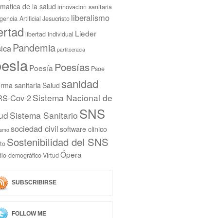
rmatica de la salud
innovacion sanitaria
liberalismo
igencia Artificial
Jesucristo
bertad
Lieder
libertad individual
Pandemia
ica
partitocracia
esia
Poesías
Poesía
Psoe
sanidad
rma sanitaria
Salud
Sistema Nacional de
S-Cov-2
SNS
ud
Sistema Sanitario
sociedad civil
software clinico
ismo
Sostenibilidad del SNS
to
Ópera
dio demográfico
Virtud
SUBSCRIBIRSE
FOLLOW ME