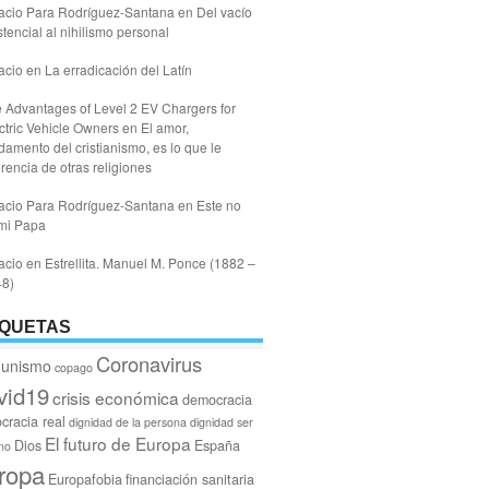
acio Para Rodríguez-Santana
en
Del vacío
stencial al nihilismo personal
acio
en
La erradicación del Latín
 Advantages of Level 2 EV Chargers for
ctric Vehicle Owners
en
El amor,
damento del cristianismo, es lo que le
erencia de otras religiones
acio Para Rodríguez-Santana
en
Este no
mi Papa
acio
en
Estrellita. Manuel M. Ponce (1882 –
48)
IQUETAS
Coronavirus
unismo
copago
vid19
crisis económica
democracia
cracia real
dignidad de la persona
dignidad ser
El futuro de Europa
Dios
España
no
ropa
Europafobia
financiación sanitaria