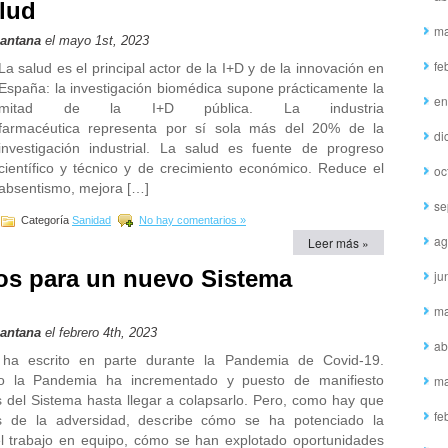
alud
ma
Santana
el mayo 1st, 2023
fe
La salud es el principal actor de la I+D y de la innovación en
España: la investigación biomédica supone prácticamente la
en
mitad de la I+D pública. La industria
farmacéutica representa por sí sola más del 20% de la
di
investigación industrial. La salud es fuente de progreso
científico y técnico y de crecimiento económico. Reduce el
oc
absentismo, mejora […]
se
Categoría
Sanidad
No hay comentarios »
ag
Leer más »
tos para un nuevo Sistema
ju
ma
Santana
el febrero 4th, 2023
ab
 ha escrito en parte durante la Pandemia de Covid-19.
o la Pandemia ha incrementado y puesto de manifiesto
ma
es del Sistema hasta llegar a colapsarlo. Pero, como hay que
fe
s de la adversidad, describe cómo se ha potenciado la
el trabajo en equipo, cómo se han explotado oportunidades