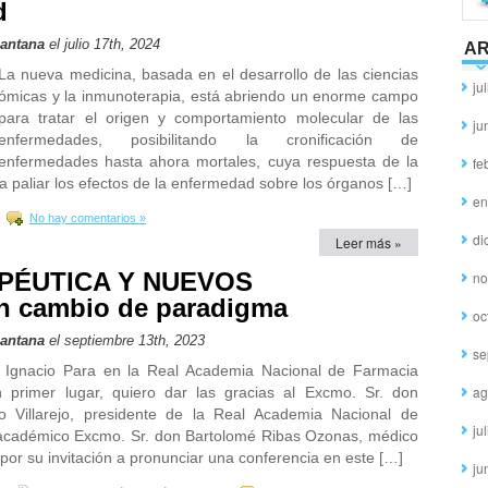
d
Santana
el julio 17th, 2024
AR
La nueva medicina, basada en el desarrollo de las ciencias
ju
ómicas y la inmunoterapia, está abriendo un enorme campo
para tratar el origen y comportamiento molecular de las
ju
enfermedades, posibilitando la cronificación de
enfermedades hasta ahora mortales, cuya respuesta de la
fe
a paliar los efectos de la enfermedad sobre los órganos […]
en
No hay comentarios »
di
Leer más »
PÉUTICA Y NUEVOS
no
cambio de paradigma
oc
Santana
el septiembre 13th, 2023
se
 Ignacio Para en la Real Academia Nacional de Farmacia
ag
n primer lugar, quiero dar las gracias al Excmo. Sr. don
o Villarejo, presidente de la Real Academia Nacional de
ju
 académico Excmo. Sr. don Bartolomé Ribas Ozonas, médico
 por su invitación a pronunciar una conferencia en este […]
ju