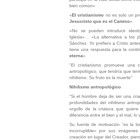
bien común»
«
El cristianismo
no es solo un pro
Jesucristo que es el Camino
«
«No se pueden introducir ideolo
Iglesia»… «La alternativa a los 
Sánchez. Yo prefiero a Cristo antes
tiene una respuesta para la cont
eterna
«.
“El cristianismo promueve una ci
antropológico, que tendría que term
nihilismo. Su fruto es la muerte”
Nihilismo antropológico
“Si el hombre deja de ser una cri
profundidades del nihilismo antro
orgullo de la criatura que quier
diferencia entre el bien y el mal, lo
Su fuente de motivación “es la lo
incorruptible» por sus imágenes
creación en lugar del Creador, pierd