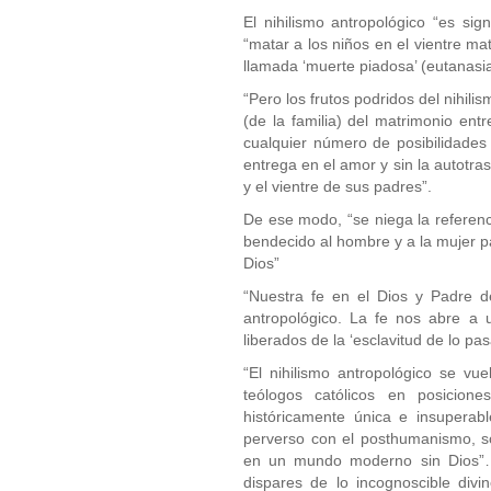
El nihilismo antropológico “es sig
“matar a los niños en el vientre ma
llamada ‘muerte piadosa’ (eutanasia
“Pero los frutos podridos del nihil
(de la familia) del matrimonio en
cualquier número de posibilidades d
entrega en el amor y sin la autotra
y el vientre de sus padres”.
De ese modo, “se niega la referenc
bendecido al hombre y a la mujer p
Dios”
“Nuestra fe en el Dios y Padre de
antropológico. La fe nos abre a
liberados de la ‘esclavitud de lo pasa
“El nihilismo antropológico se vue
teólogos católicos en posicion
históricamente única e insupera
perverso con el posthumanismo, sol
en un mundo moderno sin Dios”… “
dispares de lo incognoscible divi