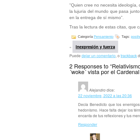
“Quien cree no necesita ideología,
la lujuria del mundo que pasa junto
en la entrega de sí mismo”.
Tras la lectura de estas citas, qu
Categoría
Pensamiento
Tags:
post
Inexpresión y fuerza
«
Puede
dejar un comentario
, o
trackback
d
2 Responses to “Relativism
´woke´ vista por el Cardenal
Alejandro
dice:
22 noviembre, 2022 a las 20:36
Decía Benedicto que los enemigos 
hedonísmo. Hace falta dejar los tér
encanta de tus reflexiones y tus me
Responder