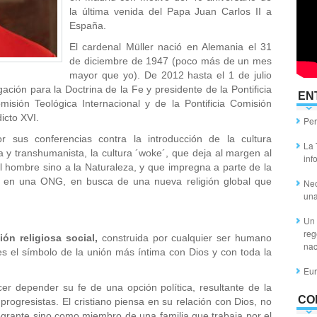
la última venida del Papa Juan Carlos II a
España.
El cardenal Müller nació en Alemania el 31
de diciembre de 1947 (poco más de un mes
mayor que yo). De 2012 hasta el 1 de julio
ción para la Doctrina de la Fe y presidente de la Pontificia
EN
misión Teológica Internacional y de la Pontificia Comisión
icto XVI.
Per
 sus conferencias contra la introducción de la cultura
La 
sta y transhumanista, la cultura ´woke´, que deja al margen al
inf
l hombre sino a la Naturaleza, y que impregna a parte de la
se en una ONG, en busca de una nueva religión global que
Nec
un
Un 
reg
ón religiosa social,
construida por cualquier ser humano
nac
s el símbolo de la unión más íntima con Dios y con toda la
Eur
cer depender su fe de una opción política, resultante de la
CO
 progresistas. El cristiano piensa en su relación con Dios, no
tegrante sino como miembro de una familia que trabaja por el