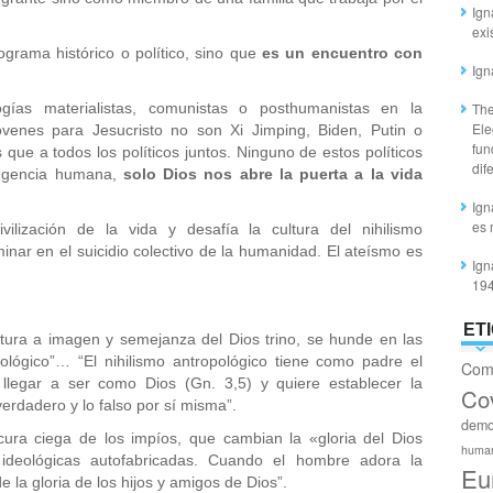
Ign
exi
grama histórico o político, sino que
es
un encuentro con
Ign
gías materialistas, comunistas o posthumanistas en la
The
Ele
jóvenes para Jesucristo no son Xi Jimping, Biden, Putin o
fun
 que a todos los políticos juntos. Ninguno de estos políticos
dif
ingencia humana,
solo Dios nos abre la puerta a la vida
Ign
es 
vilización de la vida y desafía la cultura del nihilismo
inar en el suicidio colectivo de la humanidad. El ateísmo es
Ign
19
ET
atura a imagen y semejanza del Dios trino, se hunde en las
pológico”… “El nihilismo antropológico tiene como padre el
Com
e llegar a ser como Dios (Gn. 3,5) y quiere establecer la
Co
 verdadero y lo falso por sí misma”.
demo
cura ciega de los impíos, que cambian la «gloria del Dios
huma
 ideológicas autofabricadas. Cuando el hombre adora la
Eu
e la gloria de los hijos y amigos de Dios”.