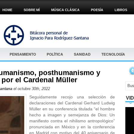
HOME
SOBRE MÍ
MÚSICA CLÁSICA
POESÍA
LIBROS
PENSAMIENTO
POLÍTICA
SANIDAD
TECNOLOGÍA
shumanismo, posthumanismo y
 por el Cardenal Müller
Santana
el octubre 30th, 2022
Seguidamente recojo una selección de
VI
declaraciones del Cardenal Gerhard Ludwig
Müller en su conferencia titulada “el hombre
hecho a imagen y semejanza de Dios: Un
manifiesto contra el nihilismo antropológico”
pronunciada en México y en la conferencia
en Madrid con motivo del 40 aniversario de