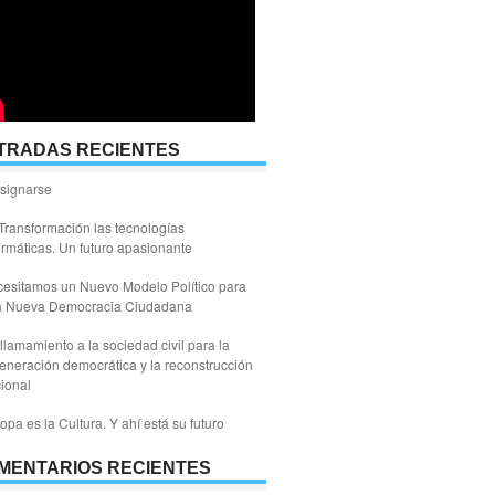
TRADAS RECIENTES
signarse
Transformación las tecnologías
ormáticas. Un futuro apasionante
esitamos un Nuevo Modelo Político para
a Nueva Democracia Ciudadana
llamamiento a la sociedad civil para la
eneración democrática y la reconstrucción
ional
opa es la Cultura. Y ahí está su futuro
MENTARIOS RECIENTES