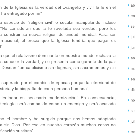
ab
n de la Iglesia es la verdad del Evangelio y vivir la fe en el
 ha entregado por mí”
en
especie de “religión civil” o secular manipulando incluso
se
 “No consideran que la fe revelada sea verdad, pero les
a construir su nueva religión de unidad mundial. Para ser
ju
ernacional, el precio que la Iglesia tendría que pagar es
”.
ju
a que el relativismo dominante en nuestro mundo rechaza la
ab
s conocer la verdad, y se presenta como garante de la paz
s”. Desean “un catolicismo sin dogmas, sin sacramentos y sin
ma
en
 superado por el cambio de épocas porque la eternidad de
istoria y la biografía de cada persona humana”.
di
 tentador es ‘necesaria modernización’. En consecuencia,
no
ideología será combatido como un enemigo y será acusado
se
hecho el hombre y ha surgido porque nos hemos adaptado
ju
da sin Dios. Por eso en nuestro corazón muchas cosas no
icación sustituta’.
ma