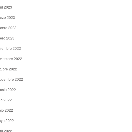
ril 2023
rzo 2023
brero 2023
ero 2023
ciembre 2022
viembre 2022
tubre 2022
ptiembre 2022
osto 2022
lio 2022
nio 2022
yo 2022
ril 2022