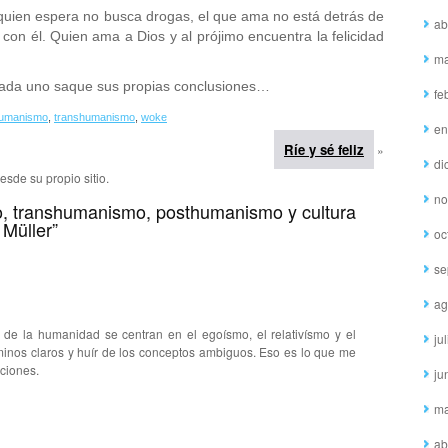
 quien espera no busca drogas, el que ama no está detrás de
ab
 con él. Quien ama a Dios y al prójimo encuentra la felicidad
ma
e cada uno saque sus propias conclusiones…
fe
humanismo
,
transhumanismo
,
woke
en
Ríe y sé feliz
»
di
esde su propio sitio.
no
o, transhumanismo, posthumanismo y cultura
 Müller”
oc
se
ag
de la humanidad se centran en el egoísmo, el relativísmo y el
ju
minos claros y huír de los conceptos ambiguos. Eso es lo que me
nciones.
ju
ma
ab