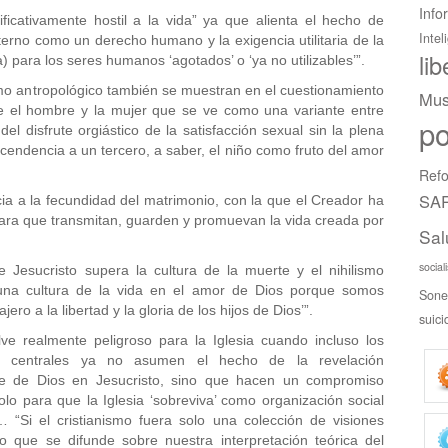
Info
nificativamente hostil a la vida” ya que alienta el hecho de
Intel
terno como un derecho humano y la exigencia utilitaria de la
li
) para los seres humanos ‘agotados’ o ‘ya no utilizables’”.
ismo antropológico también se muestran en el cuestionamiento
Mus
tre el hombre y la mujer que se ve como una variante entre
po
el disfrute orgiástico de la satisfacción sexual sin la plena
scendencia a un tercero, a saber, el niño como fruto del amor
Refo
SAR
ia a la fecundidad del matrimonio, con la que el Creador ha
ara que transmitan, guarden y promuevan la vida creada por
Sal
social
 Jesucristo supera la cultura de la muerte y el nihilismo
 una cultura de la vida en el amor de Dios porque somos
Sone
jero a la libertad y la gloria de los hijos de Dios’”.
suici
lve realmente peligroso para la Iglesia cuando incluso los
es centrales ya no asumen el hecho de la revelación
ble de Dios en Jesucristo, sino que hacen un compromiso
o para que la Iglesia ‘sobreviva’ como organización social
Si el cristianismo fuera solo una colección de visiones
no que se difunde sobre nuestra interpretación teórica del