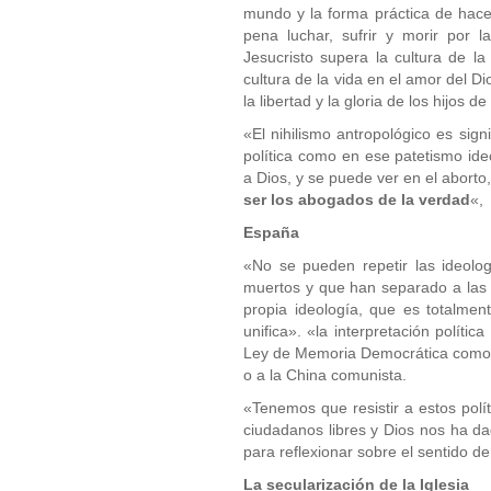
mundo y la forma práctica de hacer
pena luchar, sufrir y morir por 
Jesucristo supera la cultura de la
cultura de la vida en el amor del D
la libertad y la gloria de los hijos de
«El nihilismo antropológico es sign
política como en ese patetismo i
a Dios, y se puede ver en el abort
ser los abogados de la verdad
«,
España
«No se pueden repetir las ideol
muertos y que han separado a las f
propia ideología, que es totalmen
unifica». «la interpretación políti
Ley de Memoria Democrática como «
o a la China comunista.
«Tenemos que resistir a estos polí
ciudadanos libres y Dios nos ha dad
para reflexionar sobre el sentido d
La secularización de la Iglesia