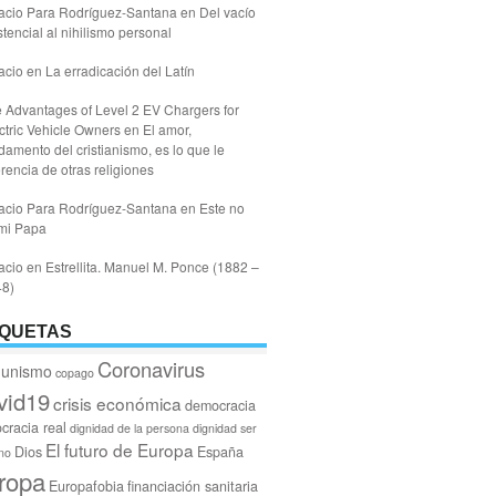
acio Para Rodríguez-Santana
en
Del vacío
stencial al nihilismo personal
acio
en
La erradicación del Latín
 Advantages of Level 2 EV Chargers for
ctric Vehicle Owners
en
El amor,
damento del cristianismo, es lo que le
erencia de otras religiones
acio Para Rodríguez-Santana
en
Este no
mi Papa
acio
en
Estrellita. Manuel M. Ponce (1882 –
48)
IQUETAS
Coronavirus
unismo
copago
vid19
crisis económica
democracia
cracia real
dignidad de la persona
dignidad ser
El futuro de Europa
Dios
España
no
ropa
Europafobia
financiación sanitaria