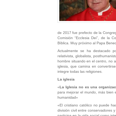
de 2017 fue prefecto de la Congrega
Comisión “Ecclesia Dei”, de la Co
Bíblica. Muy próximo al Papa Bened
Actualmente se ha destacado por
relativista, globalista, posthumani
hombre situando en el centro, no a
iglesia, que camina en convertir
integre todas las religiones.
La iglesia
«
La Iglesia no es una organizaci
para mejorar el mundo, más bien e
humanidad»
«El cristiano católico no puede ha
división civil entre conservadores y
participa en la vida social como in