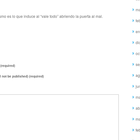
ma
ismo es lo que induce al “vale todo” abriendo la puerta al mal.
fe
en
di
oc
se
(required)
ag
ll not be published) (required)
ju
ma
ab
ma
fe