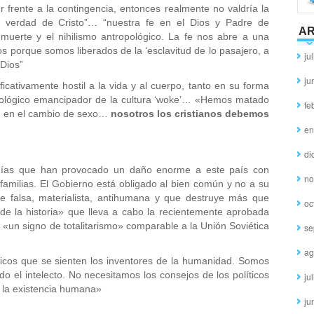
 frente a la contingencia, entonces realmente no valdría la
la verdad de Cristo”… “nuestra fe en el Dios y Padre de
AR
 muerte y el nihilismo antropológico. La fe nos abre a una
ios porque somos liberados de la ‘esclavitud de lo pasajero, a
ju
 Dios”
ju
ificativamente hostil a la vida y al cuerpo, tanto en su forma
deológico emancipador de la cultura ‘woke’… «Hemos matado
fe
o, en el cambio de sexo…
nosotros los cristianos debemos
en
di
ogías que han provocado un daño enorme a este país con
no
amilias. El Gobierno está obligado al bien común y no a su
te falsa, materialista, antihumana y que destruye más que
oc
ca de la historia» que lleva a cabo la recientemente aprobada
un signo de totalitarismo» comparable a la Unión Soviética
se
ag
ticos que se sienten los inventores de la humanidad. Somos
o el intelecto. No necesitamos los consejos de los políticos
ju
e la existencia humana»
ju