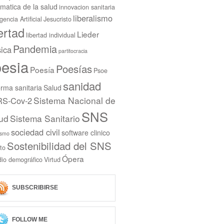
rmatica de la salud
innovacion sanitaria
liberalismo
igencia Artificial
Jesucristo
bertad
Lieder
libertad individual
Pandemia
ica
partitocracia
esia
Poesías
Poesía
Psoe
sanidad
rma sanitaria
Salud
Sistema Nacional de
S-Cov-2
SNS
ud
Sistema Sanitario
sociedad civil
software clinico
ismo
Sostenibilidad del SNS
to
Ópera
dio demográfico
Virtud
SUBSCRIBIRSE
FOLLOW ME