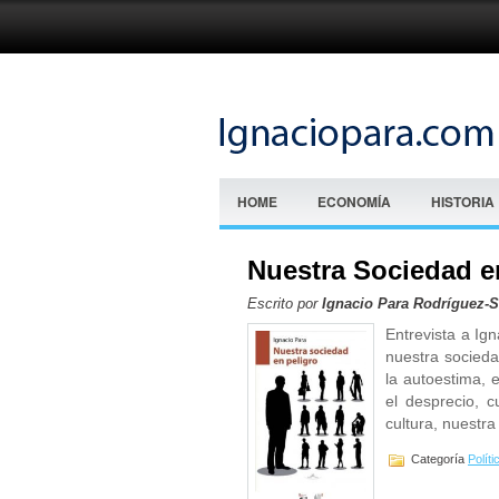
HOME
ECONOMÍA
HISTORIA
Nuestra Sociedad e
Escrito por
Ignacio Para Rodríguez-
Entrevista a I
nuestra socieda
la autoestima, e
el desprecio, 
cultura, nuestra
Categoría
Políti