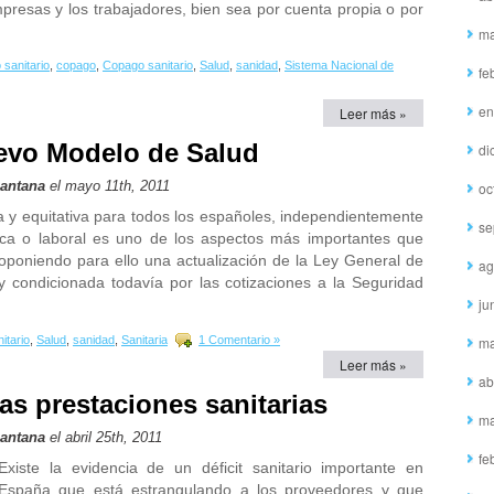
mpresas y los trabajadores, bien sea por cuenta propia o por
ma
sanitario
,
copago
,
Copago sanitario
,
Salud
,
sanidad
,
Sistema Nacional de
fe
en
Leer más »
evo Modelo de Salud
di
Santana
el mayo 11th, 2011
oc
va y equitativa para todos los españoles, independientemente
se
ica o laboral es uno de los aspectos más importantes que
poniendo para ello una actualización de la Ley General de
ag
 condicionada todavía por las cotizaciones a la Seguridad
ju
itario
,
Salud
,
sanidad
,
Sanitaria
1 Comentario »
ma
Leer más »
ab
las prestaciones sanitarias
ma
Santana
el abril 25th, 2011
fe
Existe la evidencia de un déficit sanitario importante en
España que está estrangulando a los proveedores y que