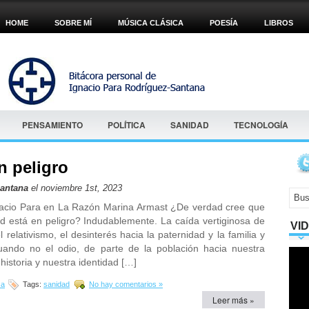
HOME
SOBRE MÍ
MÚSICA CLÁSICA
POESÍA
LIBROS
PENSAMIENTO
POLÍTICA
SANIDAD
TECNOLOGÍA
n peligro
Santana
el noviembre 1st, 2023
gnacio Para en La Razón Marina Armast ¿De verdad cree que
d está en peligro? Indudablemente. La caída vertiginosa de
VI
l relativismo, el desinterés hacia la paternidad y la familia y
cuando no el odio, de parte de la población hacia nuestra
 historia y nuestra identidad […]
ca
Tags:
sanidad
No hay comentarios »
Leer más »