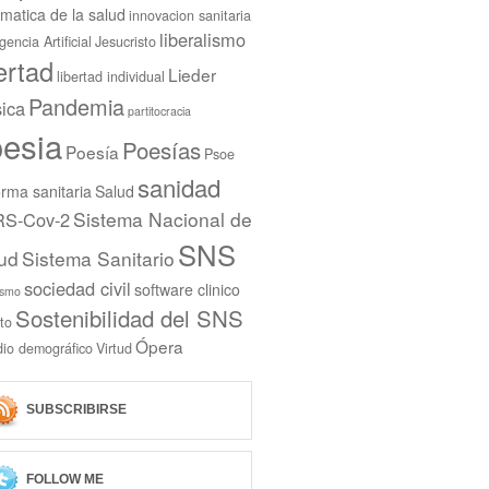
rmatica de la salud
innovacion sanitaria
liberalismo
igencia Artificial
Jesucristo
bertad
Lieder
libertad individual
Pandemia
ica
partitocracia
esia
Poesías
Poesía
Psoe
sanidad
rma sanitaria
Salud
Sistema Nacional de
S-Cov-2
SNS
ud
Sistema Sanitario
sociedad civil
software clinico
ismo
Sostenibilidad del SNS
to
Ópera
dio demográfico
Virtud
SUBSCRIBIRSE
FOLLOW ME