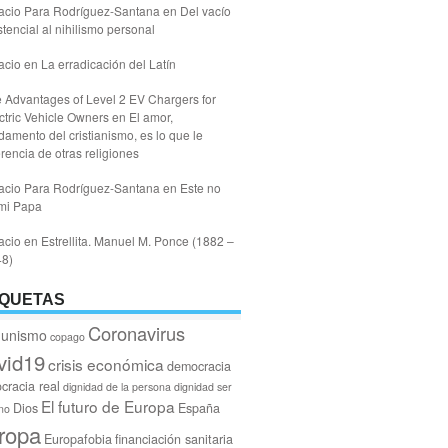
acio Para Rodríguez-Santana
en
Del vacío
stencial al nihilismo personal
acio
en
La erradicación del Latín
 Advantages of Level 2 EV Chargers for
ctric Vehicle Owners
en
El amor,
damento del cristianismo, es lo que le
erencia de otras religiones
acio Para Rodríguez-Santana
en
Este no
mi Papa
acio
en
Estrellita. Manuel M. Ponce (1882 –
48)
IQUETAS
Coronavirus
unismo
copago
vid19
crisis económica
democracia
cracia real
dignidad de la persona
dignidad ser
El futuro de Europa
Dios
España
no
ropa
Europafobia
financiación sanitaria