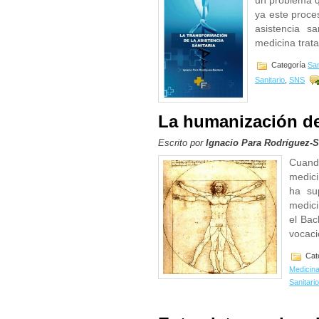
un problema q
ya este proce
asistencia s
medicina trat
Categoría
Sa
Sanitario
,
SNS
La humanización de 
Escrito por
Ignacio Para Rodríguez-
Cuand
medici
ha su
medici
el Bac
vocaci
Cat
Medicin
Sanitario