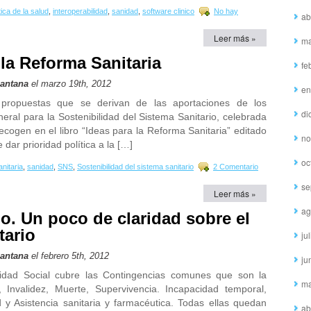
ica de la salud
,
interoperabilidad
,
sanidad
,
software clinico
No hay
ab
Leer más »
ma
la Reforma Sanitaria
fe
Santana
el marzo 19th, 2012
en
ropuestas que se derivan de las aportaciones de los
di
eral para la Sostenibilidad del Sistema Sanitario, celebrada
ecogen en el libro “Ideas para la Reforma Sanitaria” editado
no
ar prioridad política a la […]
oc
nitaria
,
sanidad
,
SNS
,
Sostenibilidad del sistema sanitario
2 Comentario
se
Leer más »
ag
. Un poco de claridad sobre el
tario
ju
Santana
el febrero 5th, 2012
ju
ridad Social cubre las Contingencias comunes que son la
ma
a, Invalidez, Muerte, Supervivencia. Incapacidad temporal,
 y Asistencia sanitaria y farmacéutica. Todas ellas quedan
ab