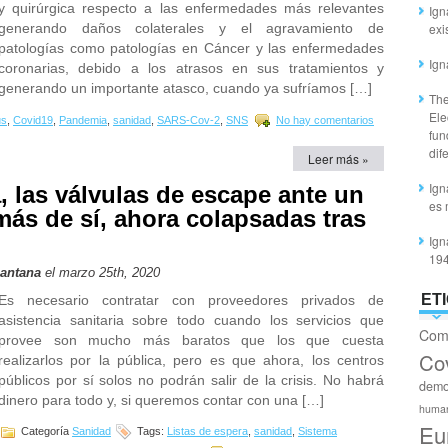
y quirúrgica respecto a las enfermedades más relevantes
Ign
generando daños colaterales y el agravamiento de
exi
patologías como patologías en Cáncer y las enfermedades
Ign
coronarias, debido a los atrasos en sus tratamientos y
generando un importante atasco, cuando ya sufríamos […]
The
Ele
us
,
Covid19
,
Pandemia
,
sanidad
,
SARS-Cov-2
,
SNS
No hay comentarios
fun
dif
Leer más »
Ign
a, las válvulas de escape ante un
es 
ás de sí, ahora colapsadas tras
Ign
19
Santana
el marzo 25th, 2020
ET
Es necesario contratar con proveedores privados de
asistencia sanitaria sobre todo cuando los servicios que
Com
provee son mucho más baratos que los que cuesta
Co
realizarlos por la pública, pero es que ahora, los centros
públicos por sí solos no podrán salir de la crisis. No habrá
demo
dinero para todo y, si queremos contar con una […]
huma
Eu
Categoría
Sanidad
Tags:
Listas de espera
,
sanidad
,
Sistema