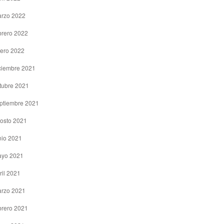
rzo 2022
brero 2022
ero 2022
ciembre 2021
tubre 2021
ptiembre 2021
osto 2021
nio 2021
yo 2021
ril 2021
rzo 2021
brero 2021