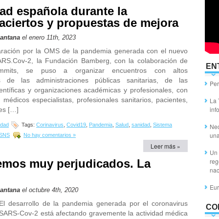
ad española durante la
aciertos y propuestas de mejora
Santana
el enero 11th, 2023
aración por la OMS de la pandemia generada con el nuevo
ARS.Cov-2, la Fundación Bamberg, con la colaboración de
EN
mits, se puso a organizar encuentros con altos
s de las administraciones públicas sanitarias, de las
Per
ntíficas y organizaciones académicas y profesionales, con
, médicos especialistas, profesionales sanitarios, pacientes,
La 
inf
es […]
idad
Tags:
Corinavirus
,
Covid19
,
Pandemia
,
Salud
,
sanidad
,
Sistema
Nec
un
SNS
No hay comentarios »
Leer más »
Un 
remos muy perjudicados. La
reg
nac
Eur
Santana
el octubre 4th, 2020
El desarrollo de la pandemia generada por el coronavirus
CO
SARS-Cov-2 está afectando gravemente la actividad médica