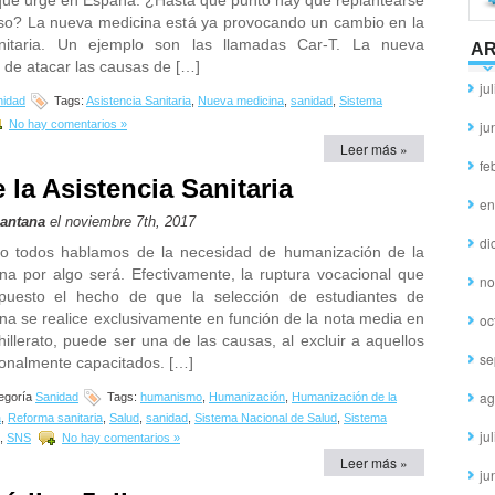
ue urge en España. ¿Hasta qué punto hay que replantearse
so? La nueva medicina está ya provocando un cambio en la
anitaria. Un ejemplo son las llamadas Car-T. La nueva
AR
a de atacar las causas de […]
ju
nidad
Tags:
Asistencia Sanitaria
,
Nueva medicina
,
sanidad
,
Sistema
No hay comentarios »
ju
Leer más »
fe
la Asistencia Sanitaria
en
Santana
el noviembre 7th, 2017
di
o todos hablamos de la necesidad de humanización de la
na por algo será. Efectivamente, la ruptura vocacional que
no
puesto el hecho de que la selección de estudiantes de
na se realice exclusivamente en función de la nota media en
oc
hillerato, puede ser una de las causas, al excluir a aquellos
se
onalmente capacitados. […]
ag
egoría
Sanidad
Tags:
humanismo
,
Humanización
,
Humanización de la
a
,
Reforma sanitaria
,
Salud
,
sanidad
,
Sistema Nacional de Salud
,
Sistema
ju
,
SNS
No hay comentarios »
Leer más »
ju