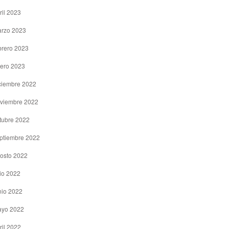
ril 2023
rzo 2023
brero 2023
ero 2023
ciembre 2022
viembre 2022
tubre 2022
ptiembre 2022
osto 2022
lio 2022
nio 2022
yo 2022
ril 2022