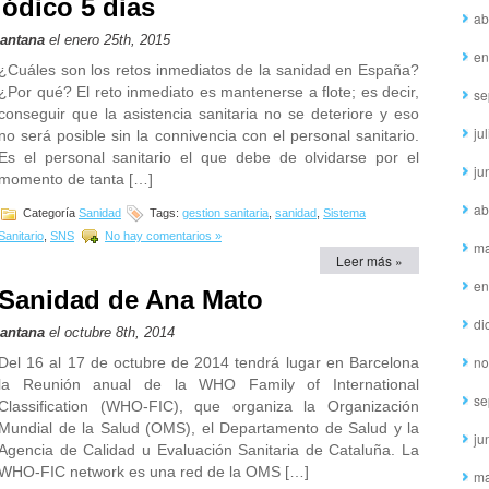
iódico 5 dias
ab
Santana
el enero 25th, 2015
en
¿Cuáles son los retos inmediatos de la sanidad en España?
¿Por qué? El reto inmediato es mantenerse a flote; es decir,
se
conseguir que la asistencia sanitaria no se deteriore y eso
ju
no será posible sin la connivencia con el personal sanitario.
Es el personal sanitario el que debe de olvidarse por el
ju
momento de tanta […]
ab
Categoría
Sanidad
Tags:
gestion sanitaria
,
sanidad
,
Sistema
Sanitario
,
SNS
No hay comentarios »
ma
Leer más »
en
e Sanidad de Ana Mato
di
Santana
el octubre 8th, 2014
no
Del 16 al 17 de octubre de 2014 tendrá lugar en Barcelona
la Reunión anual de la WHO Family of International
se
Classification (WHO-FIC), que organiza la Organización
Mundial de la Salud (OMS), el Departamento de Salud y la
ju
Agencia de Calidad u Evaluación Sanitaria de Cataluña. La
WHO-FIC network es una red de la OMS […]
ma