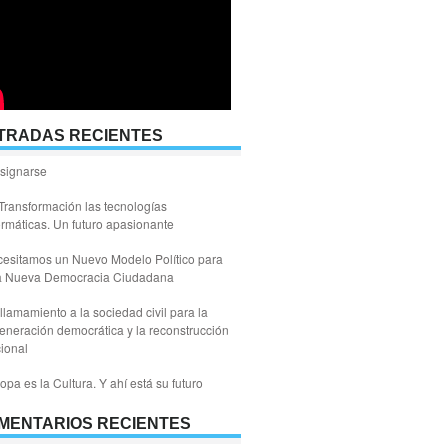
TRADAS RECIENTES
signarse
Transformación las tecnologías
ormáticas. Un futuro apasionante
esitamos un Nuevo Modelo Político para
a Nueva Democracia Ciudadana
llamamiento a la sociedad civil para la
eneración democrática y la reconstrucción
ional
opa es la Cultura. Y ahí está su futuro
MENTARIOS RECIENTES