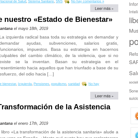
Nacional de Salud
,
Sistema Sanitario
,
SNS
No hay comentarios »
Info
Leer más »
Intel
li
e nuestro «Estado de Bienestar»
Santana
el mayo 18th, 2019
Mus
La izquierda radical basa toda su estrategia en demandar y
po
demandar ayudas, subvenciones, salarios gratis,
funcionarios, impuestos. Basa su estrategia en hacernos
Refo
culpables del cambio climático, de la violencia, que si no
SAR
existe se la inventan. Basan su estrategia en el
resentimiento hacia aquellos que han triunfado a base de su
Sal
esfuerzo, del odio hacia […]
social
e bienestar
,
Izquierda
,
Pensiones
,
populismo
,
sanidad
No hay
Sone
Leer más »
suici
 Transformación de la Asistencia
Santana
el enero 17th, 2019
u libro «La transformación de la asistencia sanitaria» alude a