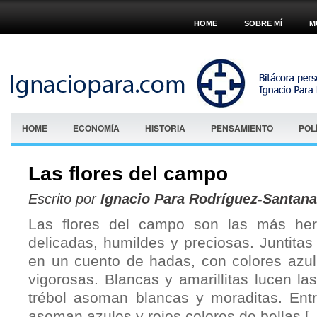
HOME
SOBRE MÍ
M
HOME
ECONOMÍA
HISTORIA
PENSAMIENTO
POL
Las flores del campo
Escrito por
Ignacio Para Rodríguez-Santana
Las flores del campo son las más he
delicadas, humildes y preciosas. Juntita
en un cuento de hadas, con colores azul 
vigorosas. Blancas y amarillitas lucen las
trébol asoman blancas y moraditas. Entr
asoman azules y rojos colores de bellas [