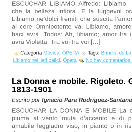
ESCUCHAR LIBIAMO Alfredo: Libiamo, lib
che la belleza infiora. E la fuggevol ora
Libiamo ne’dolci fremiti che suscita l’amo
al core Omnipotente va. Libiamo, amore f
baci avrà. Todos: Ah, libiamo; amor fra i 
avrà Violetta: Tra voi tra voi […]
Categoría
Música
,
OPERA
Tags:
Brindisi de La
Libiamo nel lieti calici
,
Ópera
No hay comentarios 
La Donna e mobile. Rigoleto. 
1813-1901
Escrito por
Ignacio Para Rodríguez-Santana
ESCUCHAR LA DONNA E MOBILE La do
piuma al vento muta d’accento e di p
amabile leggiadro viso, in pianto o in r