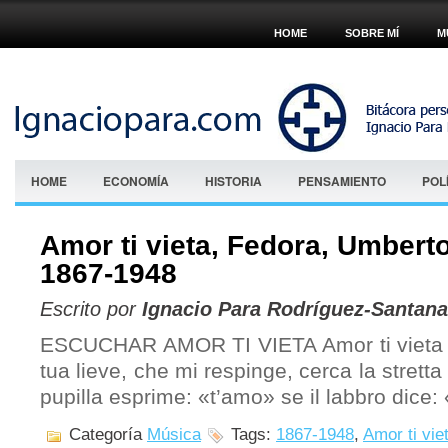
HOME
SOBRE MÍ
M
HOME
ECONOMÍA
HISTORIA
PENSAMIENTO
POL
Amor ti vieta, Fedora, Umbert
1867-1948
Escrito por
Ignacio Para Rodríguez-Santana
ESCUCHAR AMOR TI VIETA Amor ti vieta 
tua lieve, che mi respinge, cerca la strett
pupilla esprime: «t’amo» se il labbro dice
Categoría
Música
Tags:
1867-1948
,
Amor ti vie