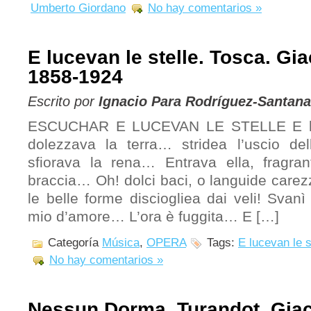
Umberto Giordano
No hay comentarios »
E lucevan le stelle. Tosca. Gi
1858-1924
Escrito por
Ignacio Para Rodríguez-Santana
ESCUCHAR E LUCEVAN LE STELLE E luc
dolezzava la terra… stridea l’uscio de
sfiorava la rena… Entrava ella, fragra
braccia… Oh! dolci baci, o languide carez
le belle forme disciogliea dai veli! Svan
mio d’amore… L’ora è fuggita… E […]
Categoría
Música
,
OPERA
Tags:
E lucevan le s
No hay comentarios »
Nessun Dorma. Turandot. Gia