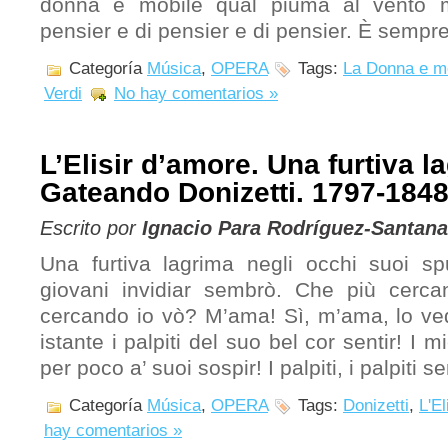
donna è mobile qual piuma al vento m
pensier e di pensier e di pensier. È sempre
Categoría
Música
,
OPERA
Tags:
La Donna e m
Verdi
No hay comentarios »
L’Elisir d’amore. Una furtiva l
Gateando Donizetti. 1797-184
Escrito por
Ignacio Para Rodríguez-Santana
Una furtiva lagrima negli occhi suoi sp
giovani invidiar sembrò. Che più cerc
cercando io vò? M’ama! Sì, m’ama, lo ve
istante i palpiti del suo bel cor sentir! I 
per poco a’ suoi sospir! I palpiti, i palpiti s
Categoría
Música
,
OPERA
Tags:
Donizetti
,
L'El
hay comentarios »