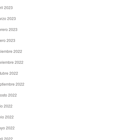
ril 2023
rzo 2023
brero 2023
ero 2023
ciembre 2022
viembre 2022
tubre 2022
ptiembre 2022
osto 2022
lio 2022
nio 2022
yo 2022
ril 2022