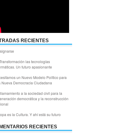
TRADAS RECIENTES
signarse
Transformación las tecnologías
ormáticas. Un futuro apasionante
esitamos un Nuevo Modelo Político para
a Nueva Democracia Ciudadana
llamamiento a la sociedad civil para la
eneración democrática y la reconstrucción
ional
opa es la Cultura. Y ahí está su futuro
MENTARIOS RECIENTES