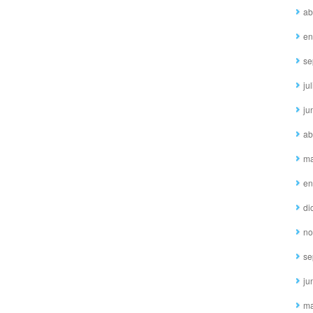
ab
en
se
ju
ju
ab
ma
en
di
no
se
ju
ma