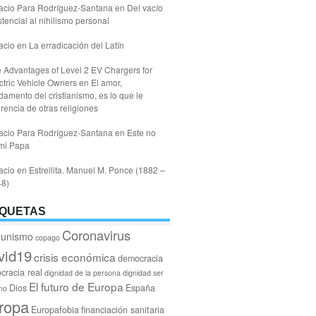
acio Para Rodríguez-Santana
en
Del vacío
stencial al nihilismo personal
acio
en
La erradicación del Latín
 Advantages of Level 2 EV Chargers for
ctric Vehicle Owners
en
El amor,
damento del cristianismo, es lo que le
erencia de otras religiones
acio Para Rodríguez-Santana
en
Este no
mi Papa
acio
en
Estrellita. Manuel M. Ponce (1882 –
48)
IQUETAS
Coronavirus
unismo
copago
vid19
crisis económica
democracia
cracia real
dignidad de la persona
dignidad ser
El futuro de Europa
Dios
España
no
ropa
Europafobia
financiación sanitaria