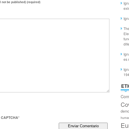
ll not be published) (required)
Ign
exi
Ign
The
Ele
fun
dif
Ign
es 
Ign
19
ET
Com
Co
demo
o CAPTCHA
*
huma
Eu