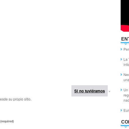
EN
Per
La 
inf
Nec
un
Un 
Si no tuviéramos
»
reg
esde su propio sitio.
nac
Eur
(required)
CO