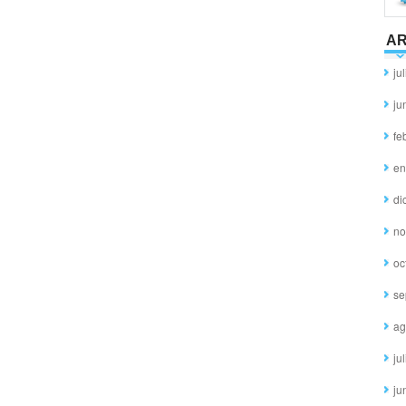
AR
ju
ju
fe
en
di
no
oc
se
ag
ju
ju