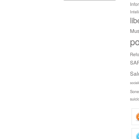
Info
Intel
li
Mus
po
Refo
SAR
Sal
social
Sone
suici