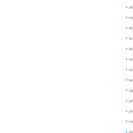
ab
ma
fe
en
di
no
oc
se
ag
ju
ju
ma
ab