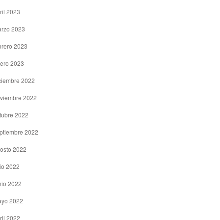
ril 2023
rzo 2023
brero 2023
ero 2023
ciembre 2022
viembre 2022
tubre 2022
ptiembre 2022
osto 2022
lio 2022
nio 2022
yo 2022
ril 2022