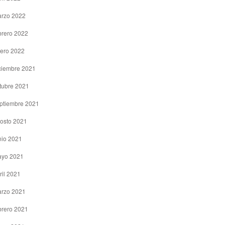
rzo 2022
brero 2022
ero 2022
ciembre 2021
tubre 2021
ptiembre 2021
osto 2021
nio 2021
yo 2021
ril 2021
rzo 2021
brero 2021