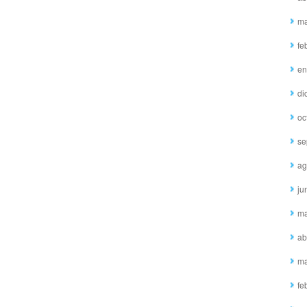
ma
fe
en
di
oc
se
ag
ju
ma
ab
ma
fe