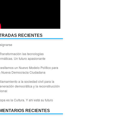
TRADAS RECIENTES
signarse
Transformación las tecnologías
ormáticas. Un futuro apasionante
esitamos un Nuevo Modelo Político para
a Nueva Democracia Ciudadana
llamamiento a la sociedad civil para la
eneración democrática y la reconstrucción
ional
opa es la Cultura. Y ahí está su futuro
MENTARIOS RECIENTES