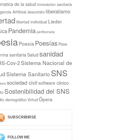
rmatica de la salud
innovacion sanitaria
liberalismo
igencia Artificial
Jesucristo
bertad
Lieder
libertad individual
Pandemia
ica
partitocracia
esia
Poesías
Poesía
Psoe
sanidad
rma sanitaria
Salud
Sistema Nacional de
S-Cov-2
SNS
ud
Sistema Sanitario
sociedad civil
software clinico
ismo
Sostenibilidad del SNS
to
Ópera
dio demográfico
Virtud
SUBSCRIBIRSE
FOLLOW ME