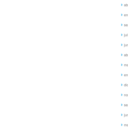
ab
en
se
ju
ju
ab
ma
en
di
no
se
ju
ma