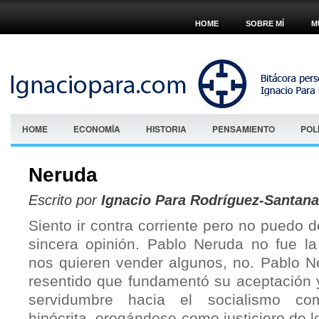
HOME
SOBRE MÍ
M
HOME
ECONOMÍA
HISTORIA
PENSAMIENTO
POL
Neruda
Escrito por
Ignacio Para Rodríguez-Santana
Siento ir contra corriente pero no puedo d
sincera opinión. Pablo Neruda no fue l
nos quieren vender algunos, no. Pablo 
resentido que fundamentó su aceptación 
servidumbre hacia el socialismo co
hipócrita, erogándose como justiciero de l