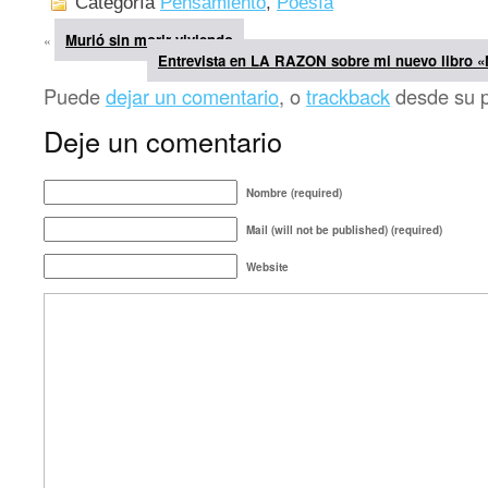
Categoría
Pensamiento
,
Poesía
Murió sin morir viviendo
«
Entrevista en LA RAZON sobre mi nuevo libro «
Puede
dejar un comentario
, o
trackback
desde su pr
Deje un comentario
Nombre (required)
Mail (will not be published) (required)
Website