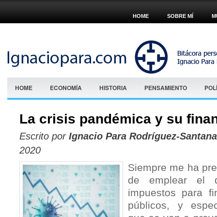
HOME
SOBRE MÍ
M
HOME
ECONOMÍA
HISTORIA
PENSAMIENTO
POL
La crisis pandémica y su fina
Escrito por
Ignacio Para Rodríguez-Santana
2020
Siempre me ha pr
de emplear el d
impuestos para fin
públicos, y espec