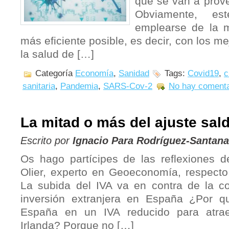
que se van a prove
Obviamente, e
emplearse de la 
más eficiente posible, es decir, con los m
la salud de […]
Categoría
Economía
,
Sanidad
Tags:
Covid19
,
c
sanitaria
,
Pandemia
,
SARS-Cov-2
No hay comenta
La mitad o más del ajuste sald
Escrito por
Ignacio Para Rodríguez-Santana
Os hago partícipes de las reflexiones 
Olier, experto en Geoeconomía, respecto 
La subida del IVA va en contra de la co
inversión extranjera en España ¿Por 
España en un IVA reducido para atrae
Irlanda? Porque no […]