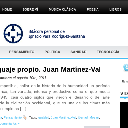
HOME
SOBRE MÍ
MÚSICA CLÁSICA
POESÍA
LIBROS
PENSAMIENTO
POLÍTICA
SANIDAD
TECNOLOGÍA
uaje propio. Juan Martínez-Val
Santana
el agosto 10th, 2011
o imposible, hallar en la historia de la humanidad un período
rico, tan variado, intenso y productivo como el que media
VI
945; casi cuatro siglos que vieron el desarrollo del arte
de la civilización occidental, que es una de las cimas más
 completas […]
ca
,
Pensamiento
Tags:
igualdad
,
Juan Martínez-Val
,
libertad
,
Mozart
,
comentarios »