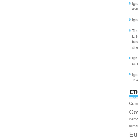
Ign
exi
Ign
The
Ele
fun
dif
Ign
es 
Ign
19
ET
Com
Co
demo
huma
Eu