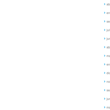
ab
en
se
ju
ju
ab
ma
en
di
no
se
ju
ma