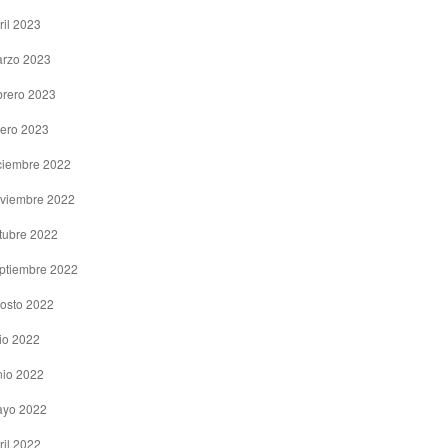
ril 2023
rzo 2023
brero 2023
ero 2023
ciembre 2022
viembre 2022
tubre 2022
ptiembre 2022
osto 2022
lio 2022
nio 2022
yo 2022
ril 2022