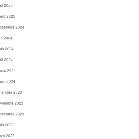
ril 2025
ero 2025
ptiembre 2024
lio 2024
nio 2024
ril 2024
rzo 2024
ero 2024
ciembre 2023
viembre 2023
ptiembre 2023
nio 2023
yo 2023