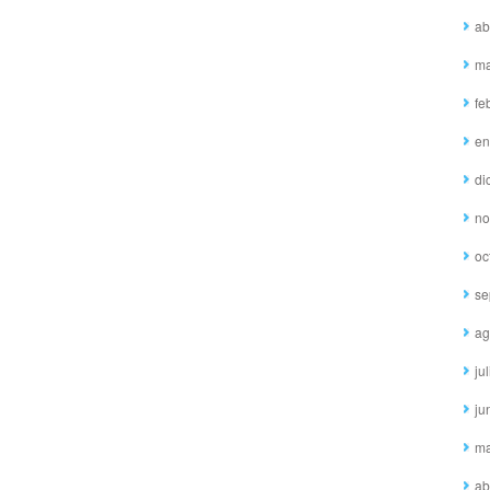
ab
ma
fe
en
di
no
oc
se
ag
ju
ju
ma
ab