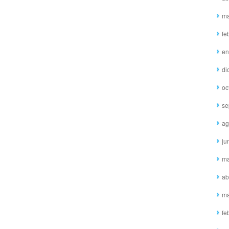
ma
fe
en
di
oc
se
ag
ju
ma
ab
ma
fe