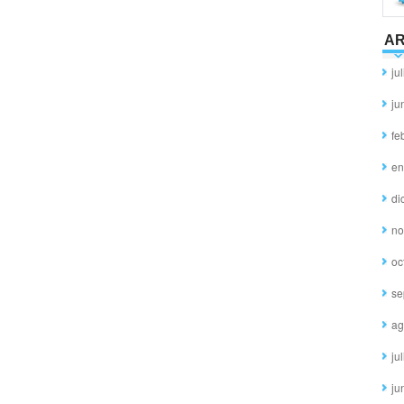
AR
ju
ju
fe
en
di
no
oc
se
ag
ju
ju