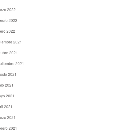
rzo 2022
brero 2022
ero 2022
ciembre 2021
tubre 2021
ptiembre 2021
osto 2021
nio 2021
yo 2021
ril 2021
rzo 2021
brero 2021