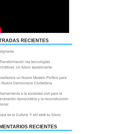
TRADAS RECIENTES
signarse
Transformación las tecnologías
ormáticas. Un futuro apasionante
esitamos un Nuevo Modelo Político para
a Nueva Democracia Ciudadana
llamamiento a la sociedad civil para la
eneración democrática y la reconstrucción
ional
opa es la Cultura. Y ahí está su futuro
MENTARIOS RECIENTES