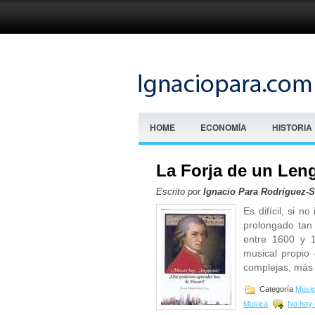
HOME
ECONOMÍA
HISTORIA
La Forja de un Leng
Escrito por
Ignacio Para Rodríguez-
Es difícil, si n
prolongado tan 
entre 1600 y 1
musical propio 
complejas, más
Categoría
Músi
Musica
No hay 