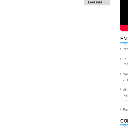
Leer más »
EN
Per
La 
inf
Nec
un
Un 
reg
nac
Eur
CO