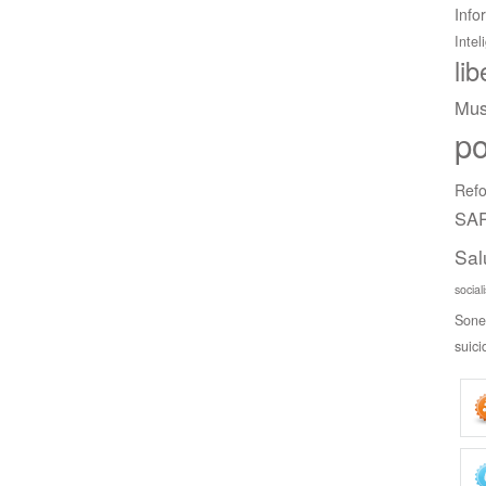
Info
Intel
li
Mus
po
Refo
SAR
Sal
social
Sone
suici