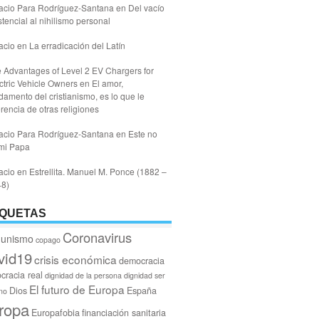
acio Para Rodríguez-Santana
en
Del vacío
stencial al nihilismo personal
acio
en
La erradicación del Latín
 Advantages of Level 2 EV Chargers for
ctric Vehicle Owners
en
El amor,
damento del cristianismo, es lo que le
erencia de otras religiones
acio Para Rodríguez-Santana
en
Este no
mi Papa
acio
en
Estrellita. Manuel M. Ponce (1882 –
48)
IQUETAS
Coronavirus
unismo
copago
vid19
crisis económica
democracia
cracia real
dignidad de la persona
dignidad ser
El futuro de Europa
Dios
España
no
ropa
Europafobia
financiación sanitaria