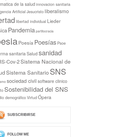
rmatica de la salud
innovacion sanitaria
liberalismo
igencia Artificial
Jesucristo
bertad
Lieder
libertad individual
Pandemia
ica
partitocracia
esia
Poesías
Poesía
Psoe
sanidad
rma sanitaria
Salud
Sistema Nacional de
S-Cov-2
SNS
ud
Sistema Sanitario
sociedad civil
software clinico
ismo
Sostenibilidad del SNS
to
Ópera
dio demográfico
Virtud
SUBSCRIBIRSE
FOLLOW ME