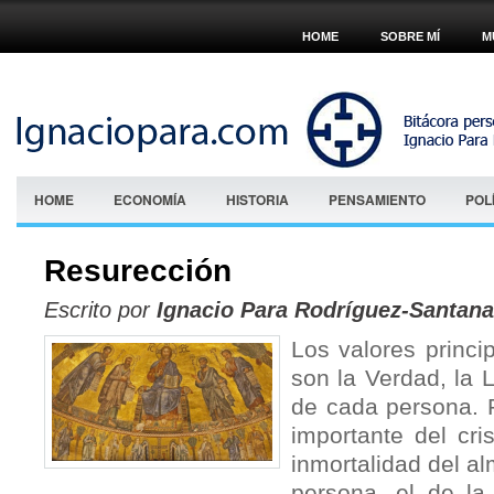
HOME
SOBRE MÍ
M
HOME
ECONOMÍA
HISTORIA
PENSAMIENTO
POL
Resurección
Escrito por
Ignacio Para Rodríguez-Santana
Los valores princip
son la Verdad, la L
de cada persona. 
importante del cri
inmortalidad del al
persona, el de la