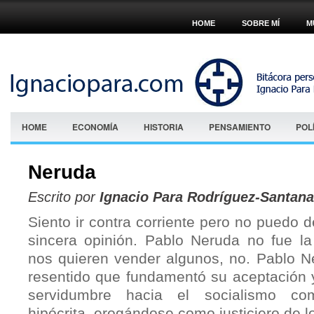
HOME
SOBRE MÍ
M
HOME
ECONOMÍA
HISTORIA
PENSAMIENTO
POL
Neruda
Escrito por
Ignacio Para Rodríguez-Santana
Siento ir contra corriente pero no puedo d
sincera opinión. Pablo Neruda no fue l
nos quieren vender algunos, no. Pablo 
resentido que fundamentó su aceptación 
servidumbre hacia el socialismo co
hipócrita, erogándose como justiciero de l