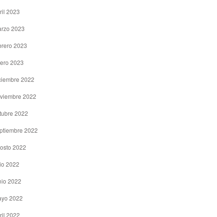
ril 2023
rzo 2023
brero 2023
ero 2023
ciembre 2022
viembre 2022
tubre 2022
ptiembre 2022
osto 2022
lio 2022
nio 2022
yo 2022
ril 2022