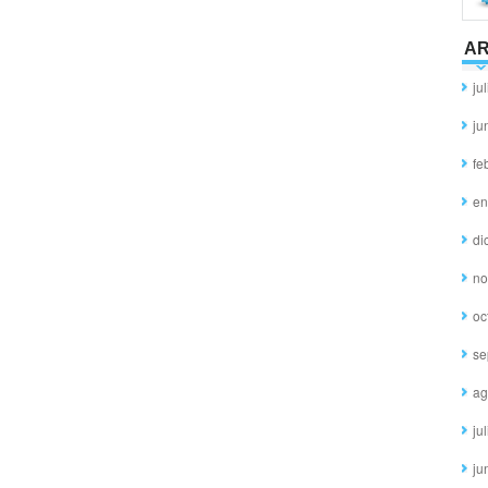
AR
ju
ju
fe
en
di
no
oc
se
ag
ju
ju