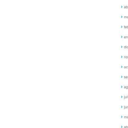
ab
ma
fe
en
di
no
oc
se
ag
ju
ju
ma
ab