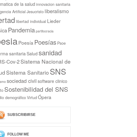
rmatica de la salud
innovacion sanitaria
liberalismo
igencia Artificial
Jesucristo
bertad
Lieder
libertad individual
Pandemia
ica
partitocracia
esia
Poesías
Poesía
Psoe
sanidad
rma sanitaria
Salud
Sistema Nacional de
S-Cov-2
SNS
ud
Sistema Sanitario
sociedad civil
software clinico
ismo
Sostenibilidad del SNS
to
Ópera
dio demográfico
Virtud
SUBSCRIBIRSE
FOLLOW ME