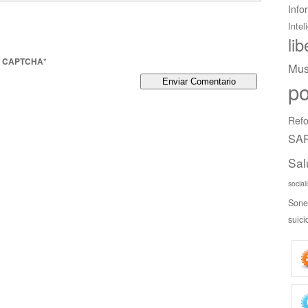
Info
Intel
li
o CAPTCHA
*
Mus
po
Refo
SAR
Sal
social
Sone
suici