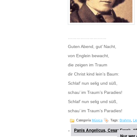
………………………
Guten Abend, gut’ Nacht,
von Englein bewacht,
die zeigen im Traum
dir Christ kind lein’s Baum:
Schlaf’ nun selig und süß,
schau’ im Traum’s Paradies!
Schlaf’ nun selig und süß,
schau’ im Traum’s Paradies!
Categoría
Música
Tags:
Brahms
,
Li
Panis Angelicus, Cesar Frank, 1
«
Nur wer 