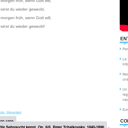
Morgen früh, wenn Gott will,
wirst du wieder geweckt,
morgen früh, wenn Gott will,
wirst du wieder geweckt!
EN
Per
La 
inf
Nec
un
Un 
reg
nac
Eur
eder
,
Wiegenlied
CO
822-1890
die Sehnsucht kennt, Op. 6/6. Peter Tchaikovsky, 1840-1896
»