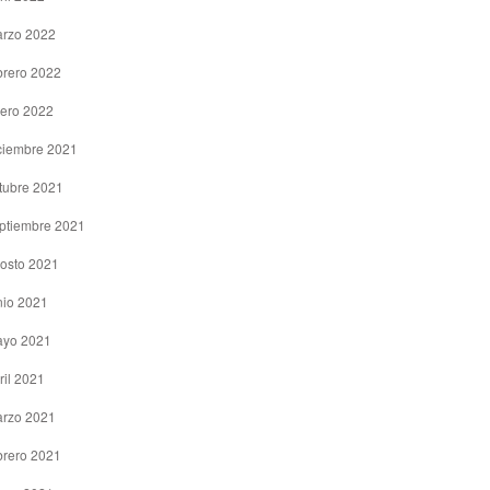
rzo 2022
brero 2022
ero 2022
ciembre 2021
tubre 2021
ptiembre 2021
osto 2021
nio 2021
yo 2021
ril 2021
rzo 2021
brero 2021