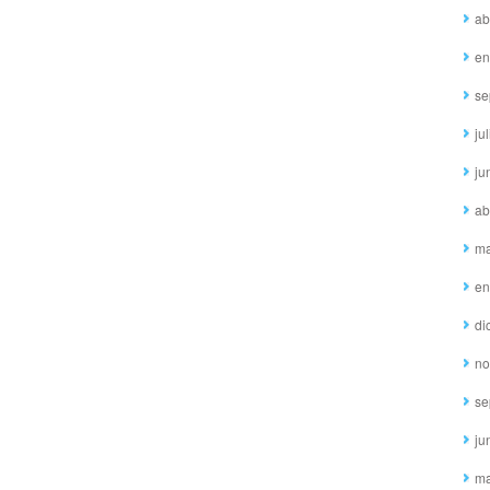
ab
en
se
ju
ju
ab
ma
en
di
no
se
ju
ma