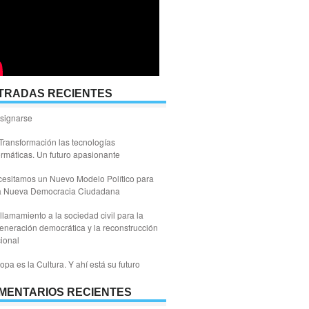
TRADAS RECIENTES
signarse
Transformación las tecnologías
ormáticas. Un futuro apasionante
esitamos un Nuevo Modelo Político para
a Nueva Democracia Ciudadana
llamamiento a la sociedad civil para la
eneración democrática y la reconstrucción
ional
opa es la Cultura. Y ahí está su futuro
MENTARIOS RECIENTES