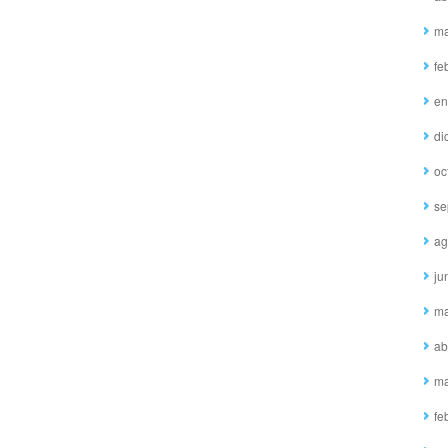
ma
fe
en
di
oc
se
ag
ju
ma
ab
ma
fe