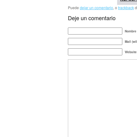
Puede
dejar un comentario
, o
trackback
d
Deje un comentario
Nombre 
Mail (wi
Website