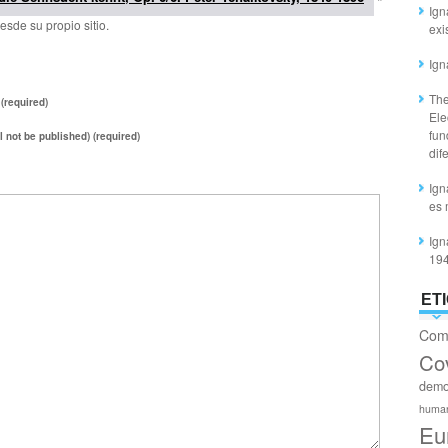
Ign
esde su propio sitio.
exi
Ign
The
(required)
Ele
fun
ll not be published) (required)
dif
Ign
es 
Ign
19
ET
Com
Co
demo
huma
Eu