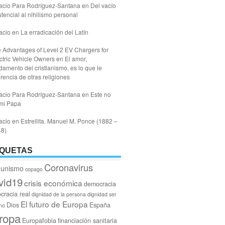
acio Para Rodríguez-Santana
en
Del vacío
stencial al nihilismo personal
acio
en
La erradicación del Latín
 Advantages of Level 2 EV Chargers for
ctric Vehicle Owners
en
El amor,
damento del cristianismo, es lo que le
erencia de otras religiones
acio Para Rodríguez-Santana
en
Este no
mi Papa
acio
en
Estrellita. Manuel M. Ponce (1882 –
48)
IQUETAS
Coronavirus
unismo
copago
vid19
crisis económica
democracia
cracia real
dignidad de la persona
dignidad ser
El futuro de Europa
Dios
España
no
ropa
Europafobia
financiación sanitaria