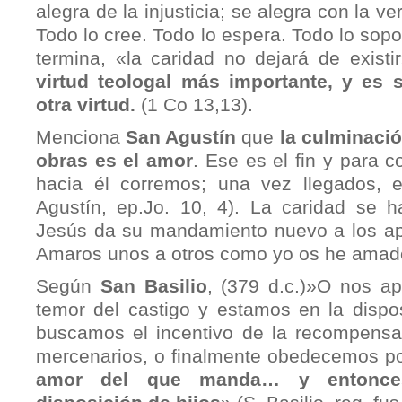
alegra de la injusticia; se alegra con la v
Todo lo cree. Todo lo espera. Todo lo sopo
termina, «la caridad no dejará de existi
virtud teologal más importante, y es s
otra virtud.
(1 Co 13,13).
Menciona
San Agustín
que
la culminaci
obras es el amor
. Ese es el fin y para c
hacia él corremos; una vez llegados, 
Agustín, ep.Jo. 10, 4). La caridad se
Jesús da su mandamiento nuevo a los apó
Amaros unos a otros como yo os he amado
Según
San Basilio
, (379 d.c.)»O nos a
temor del castigo y estamos en la dispos
buscamos el incentivo de la recompens
mercenarios, o finalmente obedecemos p
amor del que manda… y entonce