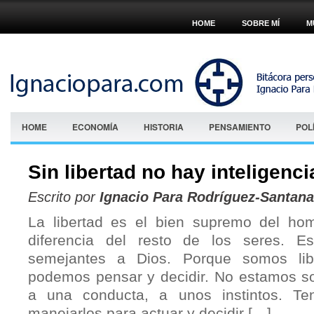
HOME
SOBRE MÍ
M
HOME
ECONOMÍA
HISTORIA
PENSAMIENTO
POL
Sin libertad no hay inteligenc
Escrito por
Ignacio Para Rodríguez-Santana
La libertad es el bien supremo del ho
diferencia del resto de los seres. 
semejantes a Dios. Porque somos li
podemos pensar y decidir. No estamos s
a una conducta, a unos instintos. Te
manejarlos para actuar y decidir […]