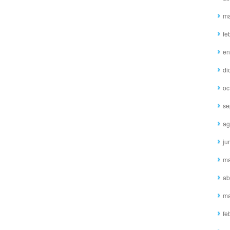
ma
fe
en
di
oc
se
ag
ju
ma
ab
ma
fe