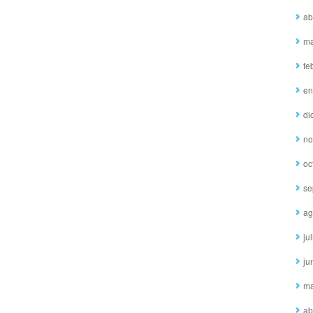
ab
ma
fe
en
di
no
oc
se
ag
ju
ju
ma
ab