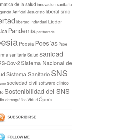
rmatica de la salud
innovacion sanitaria
liberalismo
igencia Artificial
Jesucristo
bertad
Lieder
libertad individual
Pandemia
ica
partitocracia
esia
Poesías
Poesía
Psoe
sanidad
rma sanitaria
Salud
Sistema Nacional de
S-Cov-2
SNS
ud
Sistema Sanitario
sociedad civil
software clinico
ismo
Sostenibilidad del SNS
to
Ópera
dio demográfico
Virtud
SUBSCRIBIRSE
FOLLOW ME