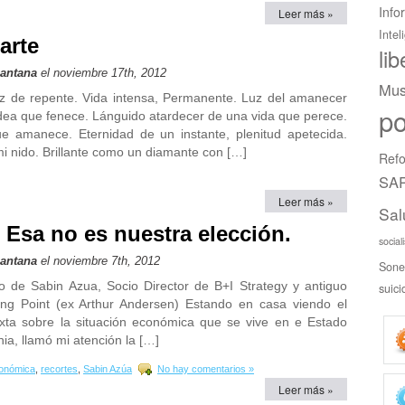
Info
Leer más »
Intel
arte
li
Santana
el noviembre 17th, 2012
Mus
gaz de repente. Vida intensa, Permanente. Luz del amanecer
po
dea que fenece. Lánguido atardecer de una vida que perece.
ue amanece. Eternidad de un instante, plenitud apetecida.
i nido. Brillante como un diamante con […]
Refo
SAR
Leer más »
Sal
 Esa no es nuestra elección.
social
Santana
el noviembre 7th, 2012
Sone
ulo de Sabin Azua, Socio Director de B+I Strategy y antiguo
suici
ng Point (ex Arthur Andersen) Estando en casa viendo el
xta sobre la situación económica que se vive en e Estado
a, llamó mi atención la […]
conómica
,
recortes
,
Sabin Azúa
No hay comentarios »
Leer más »