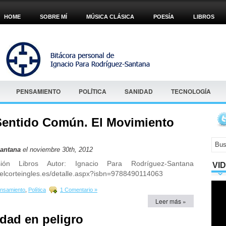
HOME
SOBRE MÍ
MÚSICA CLÁSICA
POESÍA
LIBROS
PENSAMIENTO
POLÍTICA
SANIDAD
TECNOLOGÍA
Sentido Común. El Movimiento
Santana
el noviembre 30th, 2012
isión Libros Autor: Ignacio Para Rodríguez-Santana
VI
.elcorteingles.es/detalle.aspx?isbn=9788490114063
nsamiento
,
Política
1 Comentario »
Leer más »
dad en peligro