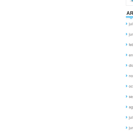
AR
ju
ju
fe
en
di
no
oc
se
ag
ju
ju