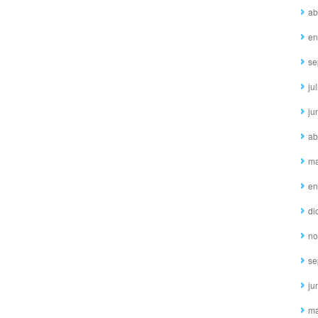
ab
en
se
ju
ju
ab
ma
en
di
no
se
ju
ma