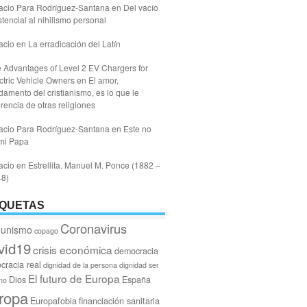
acio Para Rodríguez-Santana
en
Del vacío
stencial al nihilismo personal
acio
en
La erradicación del Latín
 Advantages of Level 2 EV Chargers for
ctric Vehicle Owners
en
El amor,
damento del cristianismo, es lo que le
erencia de otras religiones
acio Para Rodríguez-Santana
en
Este no
mi Papa
acio
en
Estrellita. Manuel M. Ponce (1882 –
48)
IQUETAS
Coronavirus
unismo
copago
vid19
crisis económica
democracia
cracia real
dignidad de la persona
dignidad ser
El futuro de Europa
Dios
España
no
ropa
Europafobia
financiación sanitaria