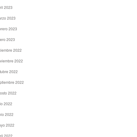
ril 2023
rzo 2023
brero 2023
ero 2023
ciembre 2022
viembre 2022
tubre 2022
ptiembre 2022
osto 2022
lio 2022
nio 2022
yo 2022
ril 2022