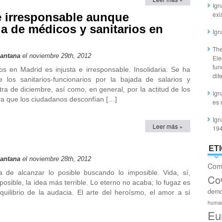
Ign
exi
e irresponsable aunque
a de médicos y sanitarios en
Ign
The
Santana
el noviembre 29th, 2012
Ele
fun
s en Madrid es injusta e irresponsable. Insolidaria. Se ha
dif
e los sanitarios-funcionarios por la bajada de salarios y
tra de diciembre, así como, en general, por la actitud de los
Ign
 ya que los ciudadanos desconfían […]
es 
Ign
Leer más »
19
ET
Santana
el noviembre 28th, 2012
Com
de alcanzar lo posible buscando lo imposible. Vida, sí,
Co
mposible, la idea más terrible. Lo eterno no acaba; lo fugaz es
demo
equilibrio de la audacia. El arte del heroísmo, el amor a sí
huma
Eu