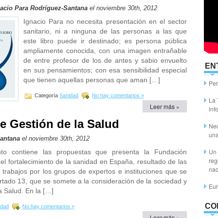
acio Para Rodríguez-Santana
el noviembre 30th, 2012
Ignacio Para no necesita presentación en el sector
sanitario, ni a ninguna de las personas a las que
este libro puede ir destinado; es persona pública
ampliamente conocida, con una imagen entrañable
de entre profesor de los de antes y sabio envuelto
EN
en sus pensamientos; con esa sensibilidad especial
que tienen aquellas personas que aman […]
Per
Categoría
Sanidad
No hay comentarios »
La 
Leer más »
inf
e Gestión de la Salud
Nec
un
Santana
el noviembre 30th, 2012
Un 
to contiene las propuestas que presenta la Fundación
reg
l fortalecimiento de la sanidad en España, resultado de las
nac
 trabajos por los grupos de expertos e instituciones que se
artado 13, que se somete a la consideración de la sociedad y
Eur
a Salud. En la […]
CO
idad
No hay comentarios »
Leer más »