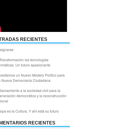
TRADAS RECIENTES
signarse
Transformación las tecnologías
ormáticas. Un futuro apasionante
esitamos un Nuevo Modelo Político para
a Nueva Democracia Ciudadana
llamamiento a la sociedad civil para la
eneración democrática y la reconstrucción
ional
opa es la Cultura. Y ahí está su futuro
MENTARIOS RECIENTES