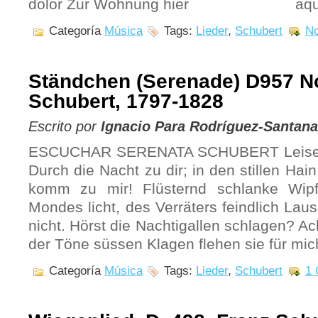
dolor Zur Wohnung hier aquí
Categoría
Música
Tags:
Lieder
,
Schubert
No
Ständchen (Serenade) D957 No
Schubert, 1797-1828
Escrito por
Ignacio Para Rodríguez-Santana
ESCUCHAR SERENATA SCHUBERT Leise f
Durch die Nacht zu dir; in den stillen Hai
komm zu mir! Flüsternd schlanke Wipf
Mondes licht, des Verräters feindlich Lau
nicht. Hörst die Nachtigallen schlagen? Ach
der Töne süssen Klagen flehen sie für mic
Categoría
Música
Tags:
Lieder
,
Schubert
1 