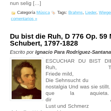
nun selig […]
Categoría
Música
Tags:
Brahms
,
Lieder
,
Wiege
comentarios »
Du bist die Ruh, D 776 Op. 59 
Schubert, 1797-1828
Escrito por
Ignacio Para Rodríguez-Santana
ESCUCHAR DU BIST DIE
Ruh, Tú eres e
Friede mild, la 
Die Sehnsucht d
nostalgia Und was s
que la aquieta
dir A ti me co
Lust und Schmerz lle