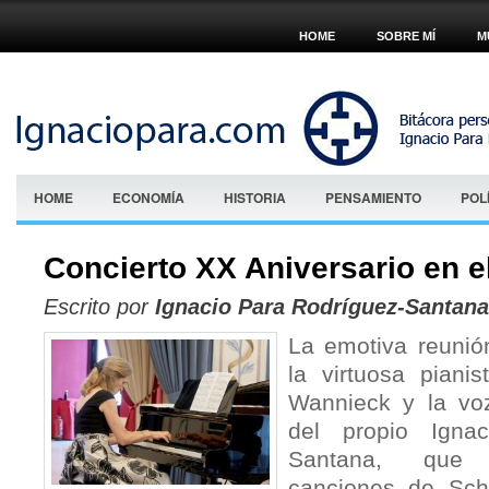
HOME
SOBRE MÍ
M
HOME
ECONOMÍA
HISTORIA
PENSAMIENTO
POL
Concierto XX Aniversario en e
Escrito por
Ignacio Para Rodríguez-Santana
La emotiva reunió
la virtuosa piani
Wannieck y la vo
del propio Igna
Santana, que i
canciones de Sch