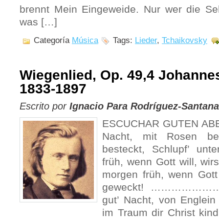
brennt Mein Eingeweide. Nur wer die Se
was […]
Categoría
Música
Tags:
Lieder
,
Tchaikovsky
Wiegenlied, Op. 49,4 Johanne
1833-1897
Escrito por
Ignacio Para Rodríguez-Santana
ESCUCHAR GUTEN ABEN 
Nacht, mit Rosen bed
besteckt, Schlupf’ unt
früh, wenn Gott will, wi
morgen früh, wenn Gott 
geweckt! …………………
gut’ Nacht, von Englein
im Traum dir Christ kind