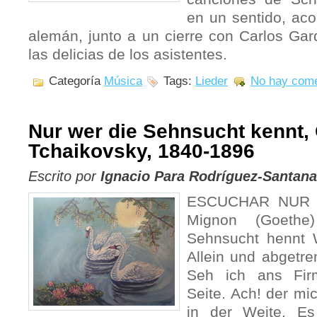
en un sentido, ac
alemán, junto a un cierre con Carlos Gar
las delicias de los asistentes.
Categoría
Música
Tags:
Lieder
No hay come
Nur wer die Sehnsucht kennt, 
Tchaikovsky, 1840-1896
Escrito por
Ignacio Para Rodríguez-Santana
ESCUCHAR NUR W
Mignon (Goeth
Sehnsucht hennt W
Allein und abgetre
Seh ich ans Fir
Seite. Ach! der mic
in der Weite. Es