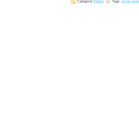
Categoría
Política
Tags:
armas quim