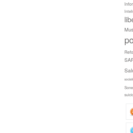
Info
Intel
li
Mus
po
Refo
SAR
Sal
social
Sone
suici