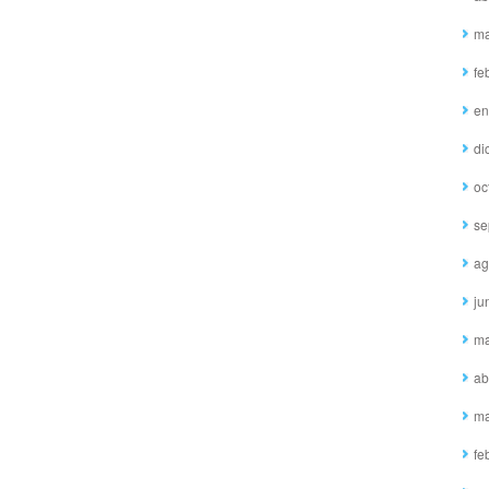
ma
fe
en
di
oc
se
ag
ju
ma
ab
ma
fe