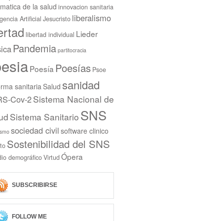
rmatica de la salud
innovacion sanitaria
liberalismo
igencia Artificial
Jesucristo
bertad
Lieder
libertad individual
Pandemia
ica
partitocracia
esia
Poesías
Poesía
Psoe
sanidad
rma sanitaria
Salud
Sistema Nacional de
S-Cov-2
SNS
ud
Sistema Sanitario
sociedad civil
software clinico
ismo
Sostenibilidad del SNS
to
Ópera
dio demográfico
Virtud
SUBSCRIBIRSE
FOLLOW ME