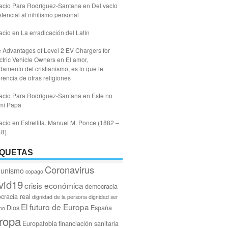
acio Para Rodríguez-Santana
en
Del vacío
stencial al nihilismo personal
acio
en
La erradicación del Latín
 Advantages of Level 2 EV Chargers for
ctric Vehicle Owners
en
El amor,
damento del cristianismo, es lo que le
erencia de otras religiones
acio Para Rodríguez-Santana
en
Este no
mi Papa
acio
en
Estrellita. Manuel M. Ponce (1882 –
48)
IQUETAS
Coronavirus
unismo
copago
vid19
crisis económica
democracia
cracia real
dignidad de la persona
dignidad ser
El futuro de Europa
Dios
España
no
ropa
Europafobia
financiación sanitaria