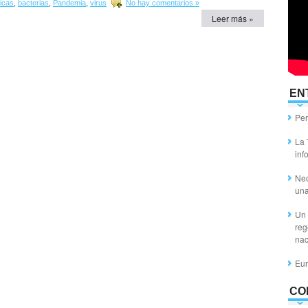
icas
,
bacterias
,
Pandemia
,
virus
No hay comentarios »
Leer más »
EN
Per
La 
inf
Nec
un
Un 
reg
nac
Eur
CO