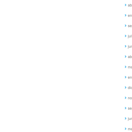
ab
en
se
ju
ju
ab
ma
en
di
no
se
ju
ma