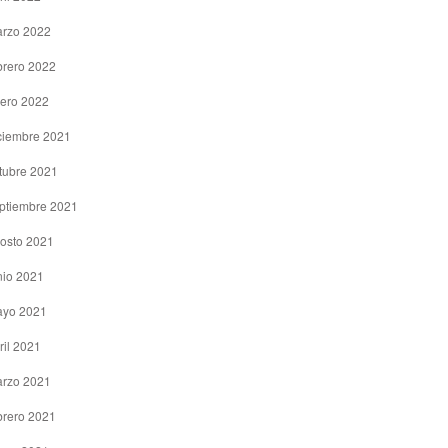
rzo 2022
brero 2022
ero 2022
ciembre 2021
tubre 2021
ptiembre 2021
osto 2021
nio 2021
yo 2021
ril 2021
rzo 2021
brero 2021