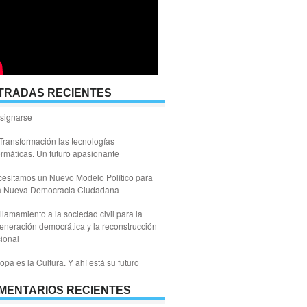
TRADAS RECIENTES
signarse
Transformación las tecnologías
ormáticas. Un futuro apasionante
esitamos un Nuevo Modelo Político para
a Nueva Democracia Ciudadana
llamamiento a la sociedad civil para la
eneración democrática y la reconstrucción
ional
opa es la Cultura. Y ahí está su futuro
MENTARIOS RECIENTES