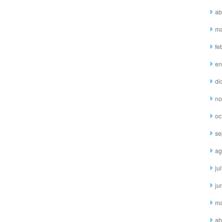
ab
ma
fe
en
di
no
oc
se
ag
ju
ju
ma
ab