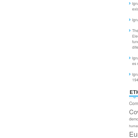
Ign
exi
Ign
The
Ele
fun
dif
Ign
es 
Ign
19
ET
Com
Co
demo
huma
Eu