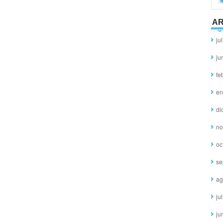
AR
ju
ju
fe
en
di
no
oc
se
ag
ju
ju