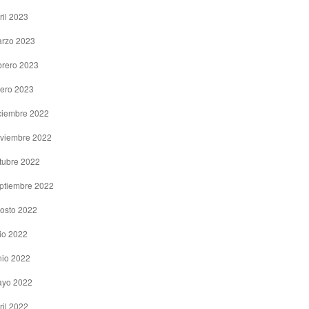
ril 2023
rzo 2023
brero 2023
ero 2023
ciembre 2022
viembre 2022
tubre 2022
ptiembre 2022
osto 2022
lio 2022
nio 2022
yo 2022
ril 2022