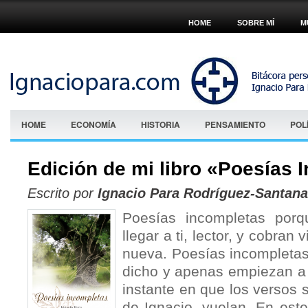
HOME
SOBRE MÍ
M
HOME
ECONOMÍA
HISTORIA
PENSAMIENTO
POL
Edición de mi libro «Poesías 
Escrito por
Ignacio Para Rodríguez-Santana
Poesías incompletas porq
llegar a ti, lector, y cobran 
nueva. Poesías incompletas
dicho y apenas empiezan a 
instante en que los versos
de Ignacio, vuelan. En est