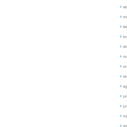
ab
ma
fe
en
di
no
oc
se
ag
ju
ju
ma
ab