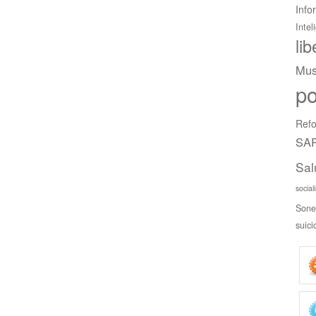
Info
Intel
li
Mus
po
Refo
SAR
Sal
social
Sone
suici