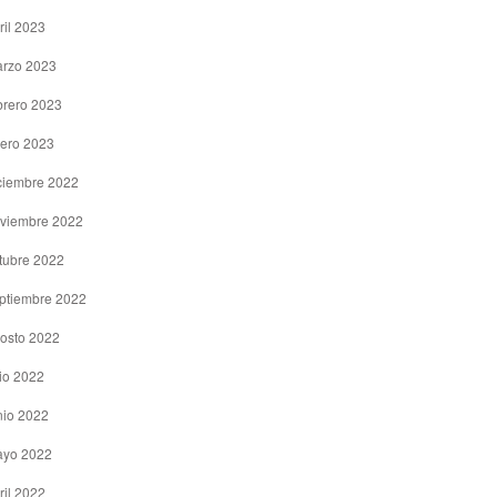
ril 2023
rzo 2023
brero 2023
ero 2023
ciembre 2022
viembre 2022
tubre 2022
ptiembre 2022
osto 2022
lio 2022
nio 2022
yo 2022
ril 2022