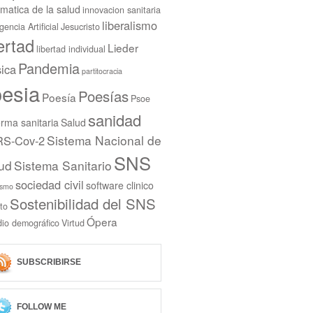
rmatica de la salud
innovacion sanitaria
liberalismo
igencia Artificial
Jesucristo
bertad
Lieder
libertad individual
Pandemia
ica
partitocracia
esia
Poesías
Poesía
Psoe
sanidad
rma sanitaria
Salud
Sistema Nacional de
S-Cov-2
SNS
ud
Sistema Sanitario
sociedad civil
software clinico
ismo
Sostenibilidad del SNS
to
Ópera
dio demográfico
Virtud
SUBSCRIBIRSE
FOLLOW ME