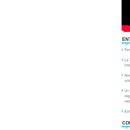
EN
Per
La 
inf
Nec
un
Un 
reg
nac
Eur
CO