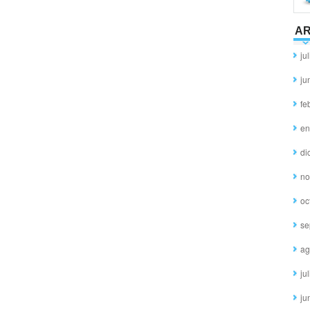
AR
ju
ju
fe
en
di
no
oc
se
ag
ju
ju