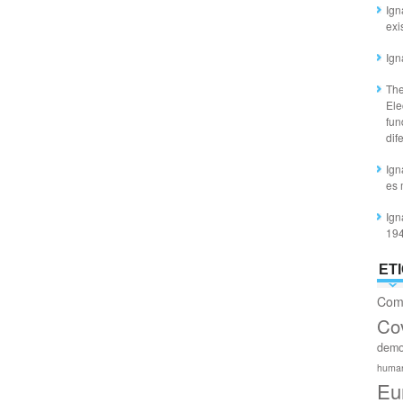
Ign
exi
Ign
The
Ele
fun
dif
Ign
es 
Ign
19
ET
Com
Co
demo
huma
Eu