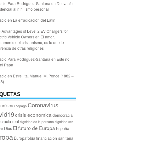
acio Para Rodríguez-Santana
en
Del vacío
stencial al nihilismo personal
acio
en
La erradicación del Latín
 Advantages of Level 2 EV Chargers for
ctric Vehicle Owners
en
El amor,
damento del cristianismo, es lo que le
erencia de otras religiones
acio Para Rodríguez-Santana
en
Este no
mi Papa
acio
en
Estrellita. Manuel M. Ponce (1882 –
48)
IQUETAS
Coronavirus
unismo
copago
vid19
crisis económica
democracia
cracia real
dignidad de la persona
dignidad ser
El futuro de Europa
Dios
España
no
ropa
Europafobia
financiación sanitaria