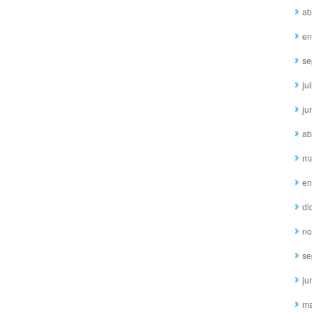
ab
en
se
ju
ju
ab
ma
en
di
no
se
ju
ma