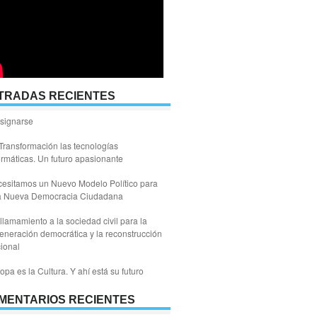
TRADAS RECIENTES
signarse
Transformación las tecnologías
ormáticas. Un futuro apasionante
esitamos un Nuevo Modelo Político para
a Nueva Democracia Ciudadana
llamamiento a la sociedad civil para la
eneración democrática y la reconstrucción
ional
opa es la Cultura. Y ahí está su futuro
MENTARIOS RECIENTES