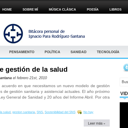
HOME
SOBRE MÍ
MÚSICA CLÁSICA
POESÍA
LIBROS
PENSAMIENTO
POLÍTICA
SANIDAD
TECNOLOGÍA
 gestión de la salud
Santana
el febrero 21st, 2010
e acuerdo en que necesitamos un nuevo modelo de gestión
 de gestión sanitaria y asistencial actuales. El año próximo
VI
ey General de Sanidad y 20 años del Informe Abril. Por otra
la salud
,
gestion sanitaria
,
SNS
,
Sostenibilidad del SNS
No hay
Leer más »