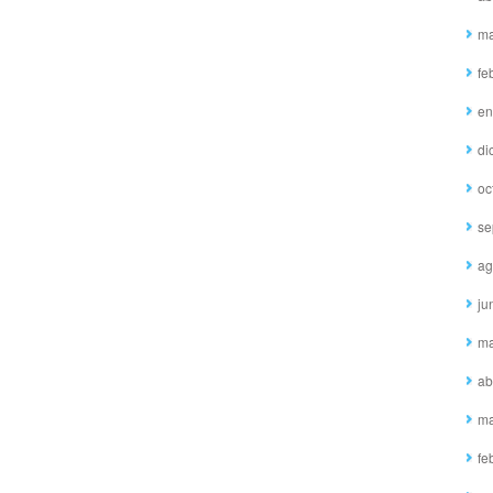
ma
fe
en
di
oc
se
ag
ju
ma
ab
ma
fe