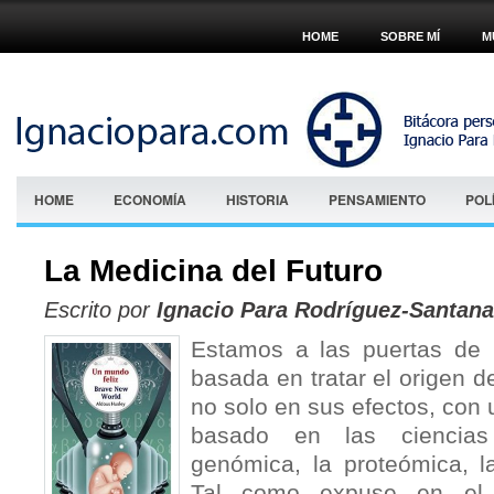
HOME
SOBRE MÍ
M
HOME
ECONOMÍA
HISTORIA
PENSAMIENTO
POL
La Medicina del Futuro
Escrito por
Ignacio Para Rodríguez-Santana
Estamos a las puertas de
basada en tratar el origen 
no solo en sus efectos, con
basado en las ciencia
genómica, la proteómica, l
Tal como expuse en el ú