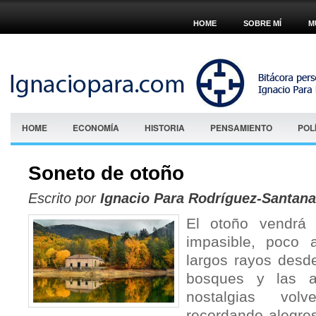
HOME
SOBRE MÍ
M
HOME
ECONOMÍA
HISTORIA
PENSAMIENTO
POL
Soneto de otoño
Escrito por
Ignacio Para Rodríguez-Santana
El otoño vendrá 
impasible, poco 
largos rayos desde
bosques y las a
nostalgias vol
recordando alegres