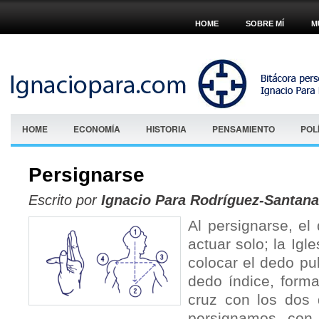
HOME
SOBRE MÍ
M
HOME
ECONOMÍA
HISTORIA
PENSAMIENTO
POL
Persignarse
Escrito por
Ignacio Para Rodríguez-Santana
Al persignarse, el
actuar solo; la Igl
colocar el dedo pu
dedo índice, form
cruz con los dos 
persignamos con 