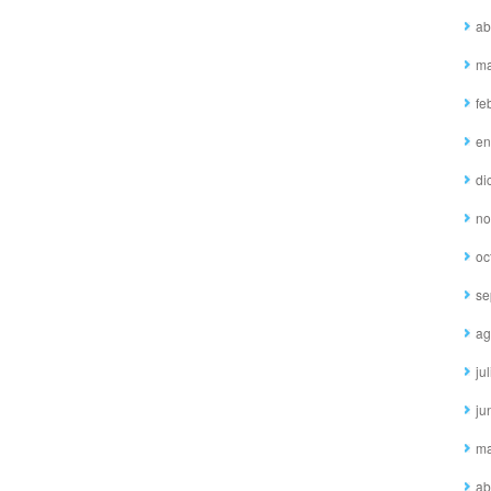
ab
ma
fe
en
di
no
oc
se
ag
ju
ju
ma
ab