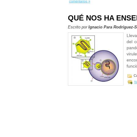
comentarios »
QUÉ NOS HA ENSE
Escrito por
Ignacio Para Rodríguez-
Llev
del 
pand
viru
enco
funci
Ca
N