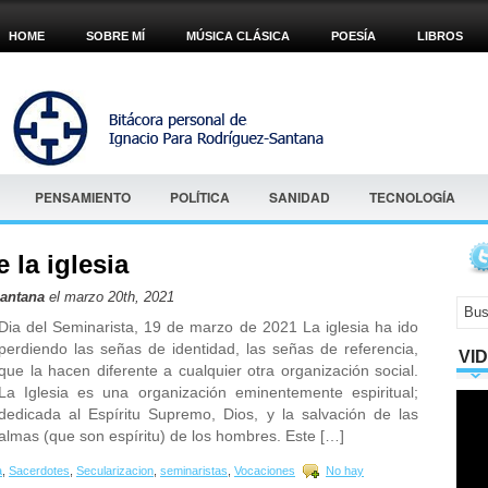
HOME
SOBRE MÍ
MÚSICA CLÁSICA
POESÍA
LIBROS
PENSAMIENTO
POLÍTICA
SANIDAD
TECNOLOGÍA
 la iglesia
Santana
el marzo 20th, 2021
Dia del Seminarista, 19 de marzo de 2021 La iglesia ha ido
perdiendo las señas de identidad, las señas de referencia,
VI
que la hacen diferente a cualquier otra organización social.
La Iglesia es una organización eminentemente espiritual;
dedicada al Espíritu Supremo, Dios, y la salvación de las
almas (que son espíritu) de los hombres. Este […]
a
,
Sacerdotes
,
Secularizacion
,
seminaristas
,
Vocaciones
No hay