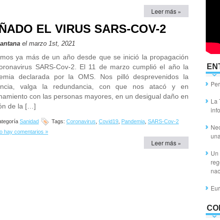
Leer más »
ÑADO EL VIRUS SARS-COV-2
Santana
el marzo 1st, 2021
amos ya más de un año desde que se inició la propagación
EN
coronavirus SARS-Cov-2. El 11 de marzo cumplió el año la
emia declarada por la OMS. Nos pilló desprevenidos la
Per
lencia, valga la redundancia, con que nos atacó y en
namiento con las personas mayores, en un desigual daño en
La 
ón de la […]
inf
tegoría
Sanidad
Tags:
Coronavirus
,
Covid19
,
Pandemia
,
SARS-Cov-2
Nec
o hay comentarios »
un
Leer más »
Un 
reg
nac
Eur
CO