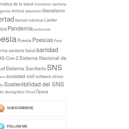
rmatica de la salud
innovacion sanitaria
liberalismo
igencia Artificial
Jesucristo
bertad
Lieder
libertad individual
Pandemia
ica
partitocracia
esia
Poesías
Poesía
Psoe
sanidad
rma sanitaria
Salud
Sistema Nacional de
S-Cov-2
SNS
ud
Sistema Sanitario
sociedad civil
software clinico
ismo
Sostenibilidad del SNS
to
Ópera
dio demográfico
Virtud
SUBSCRIBIRSE
FOLLOW ME