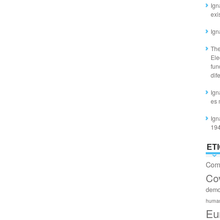
Ign
exi
Ign
The
Ele
fun
dif
Ign
es 
Ign
19
ET
Com
Co
demo
huma
Eu