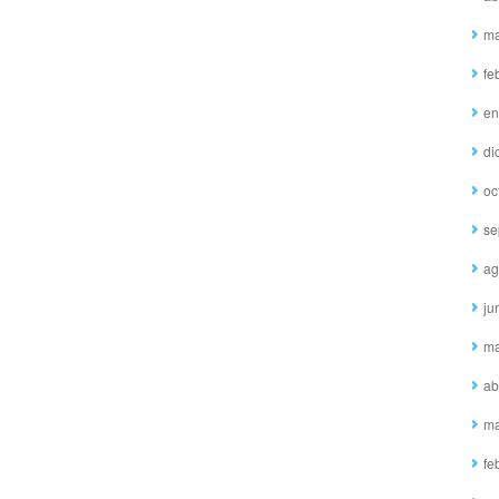
ma
fe
en
di
oc
se
ag
ju
ma
ab
ma
fe