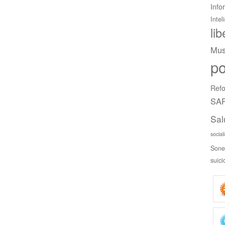
Info
Intel
li
Mus
po
Refo
SAR
Sal
social
Sone
suici