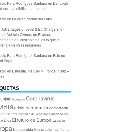
acio Para Rodríguez-Santana
en
Del vacío
stencial al nihilismo personal
acio
en
La erradicación del Latín
 Advantages of Level 2 EV Chargers for
ctric Vehicle Owners
en
El amor,
damento del cristianismo, es lo que le
erencia de otras religiones
acio Para Rodríguez-Santana
en
Este no
mi Papa
acio
en
Estrellita. Manuel M. Ponce (1882 –
48)
IQUETAS
Coronavirus
unismo
copago
vid19
crisis económica
democracia
cracia real
dignidad de la persona
dignidad ser
El futuro de Europa
Dios
España
no
ropa
Europafobia
financiación sanitaria