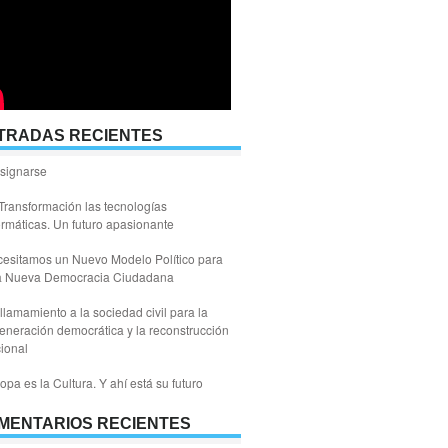
TRADAS RECIENTES
signarse
Transformación las tecnologías
ormáticas. Un futuro apasionante
esitamos un Nuevo Modelo Político para
a Nueva Democracia Ciudadana
llamamiento a la sociedad civil para la
eneración democrática y la reconstrucción
ional
opa es la Cultura. Y ahí está su futuro
MENTARIOS RECIENTES