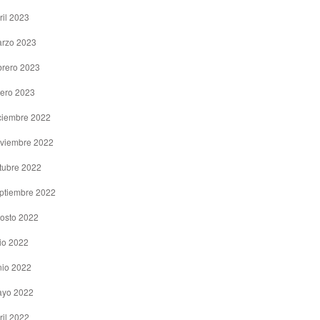
ril 2023
rzo 2023
brero 2023
ero 2023
ciembre 2022
viembre 2022
tubre 2022
ptiembre 2022
osto 2022
lio 2022
nio 2022
yo 2022
ril 2022