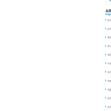
AR
ju
ju
fe
en
di
no
oc
se
ag
ju
ju