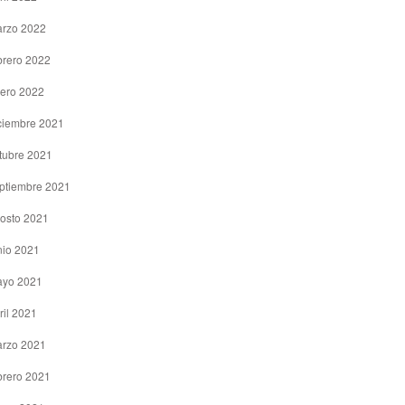
rzo 2022
brero 2022
ero 2022
ciembre 2021
tubre 2021
ptiembre 2021
osto 2021
nio 2021
yo 2021
ril 2021
rzo 2021
brero 2021