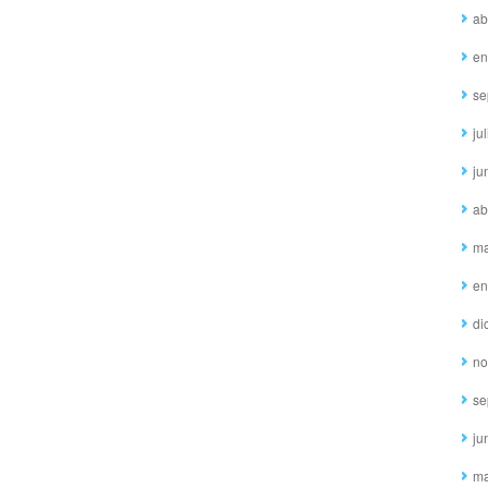
ab
en
se
ju
ju
ab
ma
en
di
no
se
ju
ma