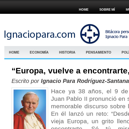
HOME
SOBRE MÍ
M
HOME
ECONOMÍA
HISTORIA
PENSAMIENTO
POL
“Europa, vuelve a encontrarte
Escrito por
Ignacio Para Rodríguez-Santana
Hace ya 38 años, el 9 de
Juan Pablo II pronunció en 
memorable discurso sobre l
En él lanzó un reto: “Desd
vieja Europa, un grito lle
encontrarte. Sé tú mi