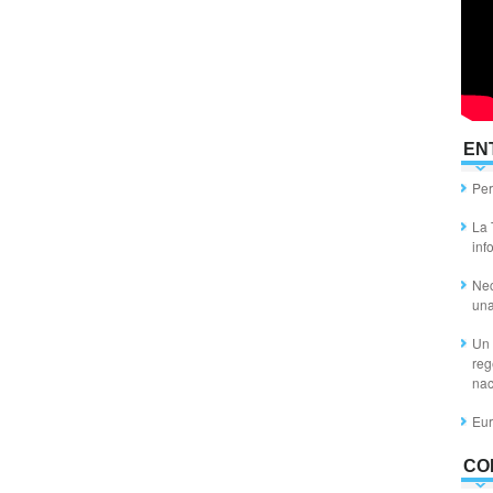
EN
Per
La 
inf
Nec
un
Un 
reg
nac
Eur
CO