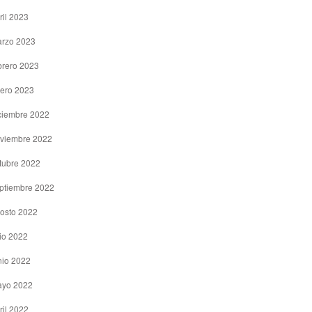
ril 2023
rzo 2023
brero 2023
ero 2023
ciembre 2022
viembre 2022
tubre 2022
ptiembre 2022
osto 2022
lio 2022
nio 2022
yo 2022
ril 2022