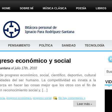
HOME
SOBRE MÍ
MÚSICA CLÁSICA
POESÍA
LIBROS
PENSAMIENTO
POLÍTICA
SANIDAD
TECNOLOGÍA
reso económico y social
Santana
el julio 17th, 2010
 progreso económico, social, científico, deportivo, cultural
ividades del ser humano. La competitividad es innata a la
VI
uerza en hacer las cosas mejor que los otros con el fin de
n reconocimiento social y, […]
ncia
,
progreso económico
,
progreso social
No hay comentarios »
Leer más »