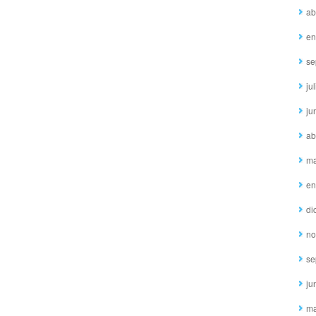
ab
en
se
ju
ju
ab
ma
en
di
no
se
ju
ma