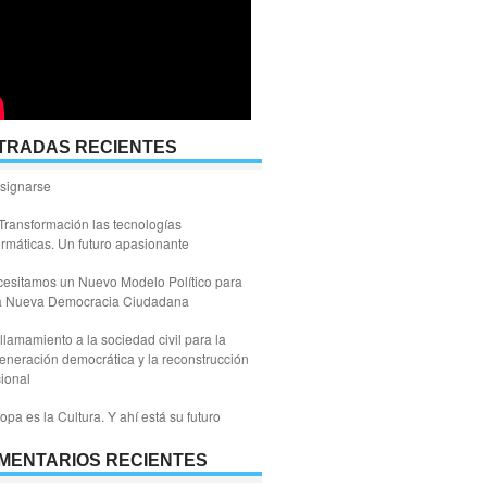
TRADAS RECIENTES
signarse
Transformación las tecnologías
ormáticas. Un futuro apasionante
esitamos un Nuevo Modelo Político para
a Nueva Democracia Ciudadana
llamamiento a la sociedad civil para la
eneración democrática y la reconstrucción
ional
opa es la Cultura. Y ahí está su futuro
MENTARIOS RECIENTES