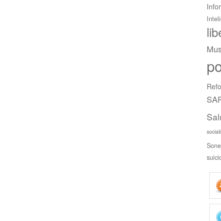
Info
Intel
li
Mus
po
Refo
SAR
Sal
social
Sone
suici