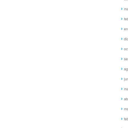
ma
fe
en
di
oc
se
ag
ju
ma
ab
ma
fe