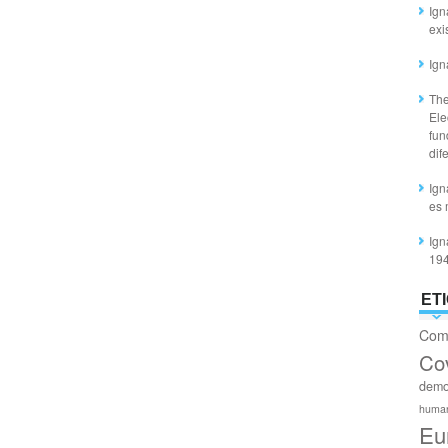
Ign
exi
Ign
The
Ele
fun
dif
Ign
es 
Ign
19
ET
Com
Co
demo
huma
Eu