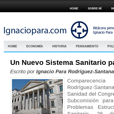
HOME
SOBRE MÍ
M
HOME
ECONOMÍA
HISTORIA
PENSAMIENTO
POL
Un Nuevo Sistema Sanitario 
Escrito por
Ignacio Para Rodríguez-Santana
Comparecencia
Rodríguez-Santana
Sanidad del Congre
Subcomisión para
Problemas Estruc
Sanitario. 26 