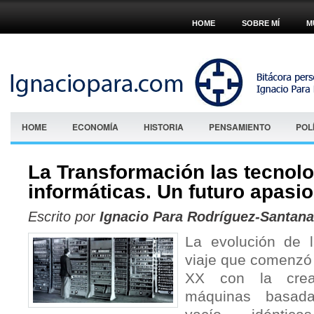
HOME
SOBRE MÍ
M
HOME
ECONOMÍA
HISTORIA
PENSAMIENTO
POL
La Transformación las tecnol
informáticas. Un futuro apasi
Escrito por
Ignacio Para Rodríguez-Santana
La evolución de l
viaje que comenzó 
XX con la crea
máquinas basad