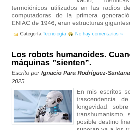
vacío, idénti
termoiónicos utilizados en las radios d
computadoras de la primera generació
ENIAC de 1946, eran estructuras gigante
Categoría
Tecnología
No hay comentarios »
Los robots humanoides. Cuan
máquinas ”sienten”.
Escrito por
Ignacio Para Rodríguez-Santana
2025
En mis escritos so
trascendencia d
longevidad, sobr
transhumanismo, 
posible destino fina
superan ya a los t