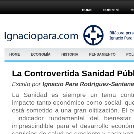
HOME
SOBRE MÍ
M
HOME
ECONOMÍA
HISTORIA
PENSAMIENTO
POL
La Controvertida Sanidad Púb
Escrito por
Ignacio Para Rodríguez-Santana
La Sanidad es siempre un tema contr
impacto tanto económico como social, q
está sometido a una gran olitización. El 
indicador fundamental del bienestar 
imprescindible para el desarrollo econ
servicios de salud es creciente y cada ve