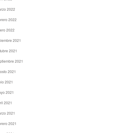
rzo 2022
brero 2022
ero 2022
ciembre 2021
tubre 2021
ptiembre 2021
osto 2021
nio 2021
yo 2021
ril 2021
rzo 2021
brero 2021