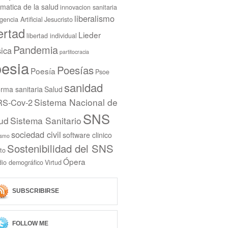
rmatica de la salud
innovacion sanitaria
liberalismo
igencia Artificial
Jesucristo
bertad
Lieder
libertad individual
Pandemia
ica
partitocracia
esia
Poesías
Poesía
Psoe
sanidad
rma sanitaria
Salud
Sistema Nacional de
S-Cov-2
SNS
ud
Sistema Sanitario
sociedad civil
software clinico
ismo
Sostenibilidad del SNS
to
Ópera
dio demográfico
Virtud
SUBSCRIBIRSE
FOLLOW ME