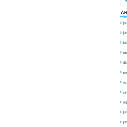
AR
ju
ju
fe
en
di
no
oc
se
ag
ju
ju