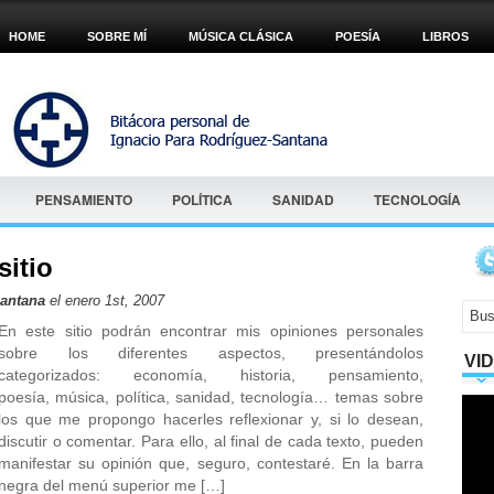
HOME
SOBRE MÍ
MÚSICA CLÁSICA
POESÍA
LIBROS
PENSAMIENTO
POLÍTICA
SANIDAD
TECNOLOGÍA
sitio
Santana
el enero 1st, 2007
En este sitio podrán encontrar mis opiniones personales
sobre los diferentes aspectos, presentándolos
VI
categorizados: economía, historia, pensamiento,
poesía, música, política, sanidad, tecnología… temas sobre
los que me propongo hacerles reflexionar y, si lo desean,
discutir o comentar. Para ello, al final de cada texto, pueden
manifestar su opinión que, seguro, contestaré. En la barra
negra del menú superior me […]