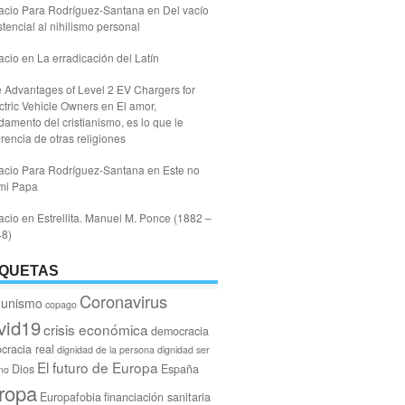
acio Para Rodríguez-Santana
en
Del vacío
stencial al nihilismo personal
acio
en
La erradicación del Latín
 Advantages of Level 2 EV Chargers for
ctric Vehicle Owners
en
El amor,
damento del cristianismo, es lo que le
erencia de otras religiones
acio Para Rodríguez-Santana
en
Este no
mi Papa
acio
en
Estrellita. Manuel M. Ponce (1882 –
48)
IQUETAS
Coronavirus
unismo
copago
vid19
crisis económica
democracia
cracia real
dignidad de la persona
dignidad ser
El futuro de Europa
Dios
España
no
ropa
Europafobia
financiación sanitaria