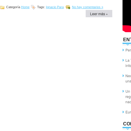
Categoría
Home
Tags:
Ignacio Para
No hay comentarios »
Leer más »
EN
Per
La 
inf
Nec
un
Un 
reg
nac
Eur
CO