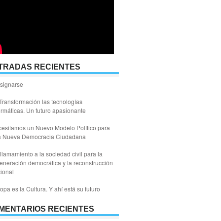
TRADAS RECIENTES
signarse
Transformación las tecnologías
ormáticas. Un futuro apasionante
esitamos un Nuevo Modelo Político para
a Nueva Democracia Ciudadana
llamamiento a la sociedad civil para la
eneración democrática y la reconstrucción
ional
opa es la Cultura. Y ahí está su futuro
MENTARIOS RECIENTES