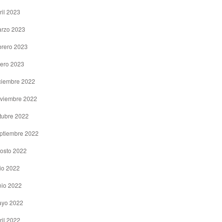
ril 2023
rzo 2023
brero 2023
ero 2023
ciembre 2022
viembre 2022
tubre 2022
ptiembre 2022
osto 2022
lio 2022
nio 2022
yo 2022
ril 2022