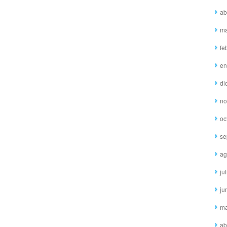
ab
ma
fe
en
di
no
oc
se
ag
ju
ju
ma
ab