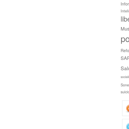
Info
Intel
li
Mus
po
Refo
SAR
Sal
social
Sone
suici