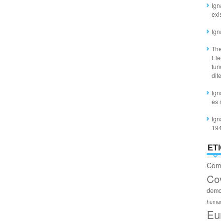
Ign
exi
Ign
The
Ele
fun
dif
Ign
es 
Ign
19
ET
Com
Co
demo
huma
Eu