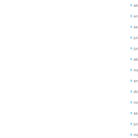
ab
en
se
ju
ju
ab
ma
en
di
no
se
ju
ma