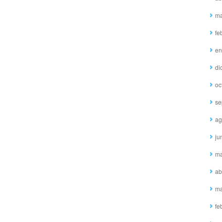
ma
fe
en
di
oc
se
ag
ju
ma
ab
ma
fe