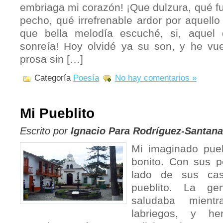
embriaga mi corazón! ¡Que dulzura, qué f
pecho, qué irrefrenable ardor por aquello
que bella melodía escuché, si, aquel 
sonreía! Hoy olvidé ya su son, y he vue
prosa sin […]
Categoría
Poesía
No hay comentarios »
Mi Pueblito
Escrito por
Ignacio Para Rodríguez-Santana
Mi imaginado pueb
bonito. Con sus p
lado de sus cas
pueblito. La g
saludaba mientr
labriegos, y he