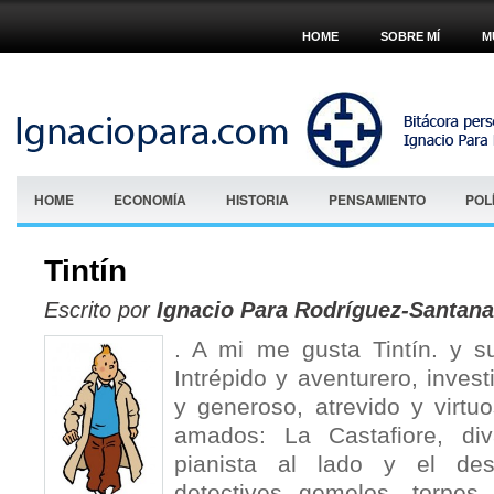
HOME
SOBRE MÍ
M
HOME
ECONOMÍA
HISTORIA
PENSAMIENTO
POL
Tintín
Escrito por
Ignacio Para Rodríguez-Santana
. A mi me gusta Tintín. y su
Intrépido y aventurero, invest
y generoso, atrevido y virt
amados: La Castafiore, di
pianista al lado y el des
detectives gemelos, torpes