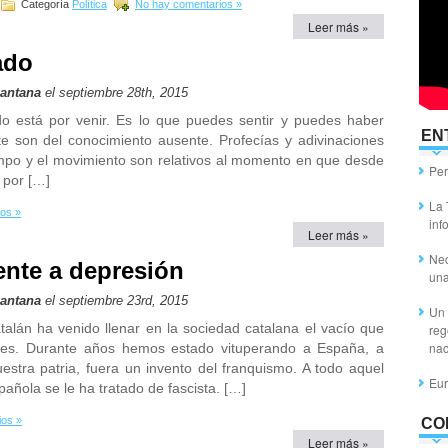
Categoría
Política
No hay comentarios »
Leer más »
ado
Santana
el septiembre 28th, 2015
do está por venir. Es lo que puedes sentir y puedes haber
EN
e son del conocimiento ausente. Profecías y adivinaciones
empo y el movimiento son relativos al momento en que desde
Per
 por […]
La 
os »
inf
Leer más »
Nec
rente a depresión
un
Santana
el septiembre 23rd, 2015
Un 
talán ha venido llenar en la sociedad catalana el vacío que
reg
nac
oles. Durante años hemos estado vituperando a España, a
estra patria, fuera un invento del franquismo. A todo aquel
Eur
ñola se le ha tratado de fascista. […]
ios »
CO
Leer más »