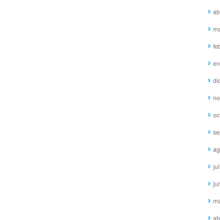
ab
ma
fe
en
di
no
oc
se
ag
ju
ju
ma
ab