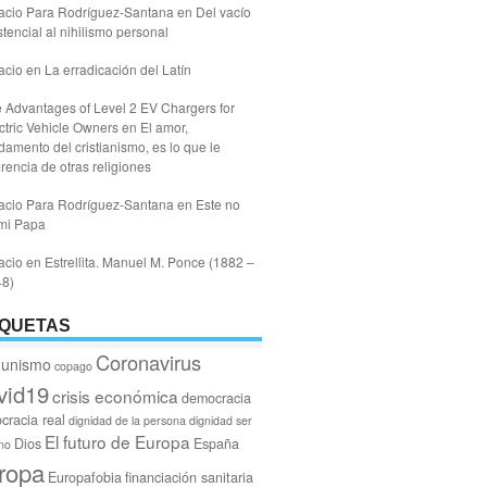
acio Para Rodríguez-Santana
en
Del vacío
stencial al nihilismo personal
acio
en
La erradicación del Latín
 Advantages of Level 2 EV Chargers for
ctric Vehicle Owners
en
El amor,
damento del cristianismo, es lo que le
erencia de otras religiones
acio Para Rodríguez-Santana
en
Este no
mi Papa
acio
en
Estrellita. Manuel M. Ponce (1882 –
48)
IQUETAS
Coronavirus
unismo
copago
vid19
crisis económica
democracia
cracia real
dignidad de la persona
dignidad ser
El futuro de Europa
Dios
España
no
ropa
Europafobia
financiación sanitaria