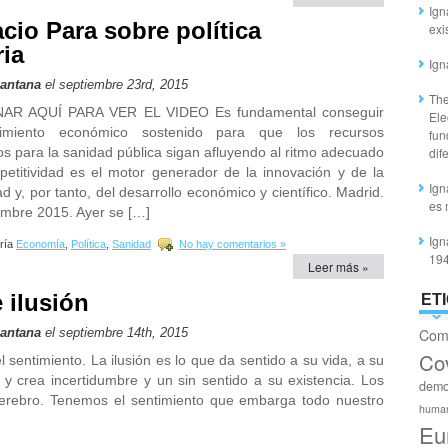
Ign
cio Para sobre política
exi
ria
Ign
Santana
el septiembre 23rd, 2015
The
AR AQUÍ PARA VER EL VIDEO Es fundamental conseguir
Ele
imiento económico sostenido para que los recursos
fun
os para la sanidad pública sigan afluyendo al ritmo adecuado
dif
petitividad es el motor generador de la innovación y de la
Ign
ad y, por tanto, del desarrollo económico y científico. Madrid.
es 
embre 2015. Ayer se […]
Ign
ría
Economía
,
Política
,
Sanidad
No hay comentarios »
19
Leer más »
 ilusión
ET
Santana
el septiembre 14th, 2015
Com
Co
sentimiento. La ilusión es lo que da sentido a su vida, a su
 y crea incertidumbre y un sin sentido a su existencia. Los
demo
erebro. Tenemos el sentimiento que embarga todo nuestro
huma
Eu