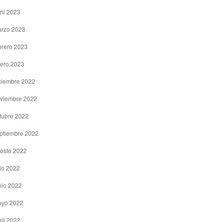
ril 2023
rzo 2023
brero 2023
ero 2023
ciembre 2022
viembre 2022
tubre 2022
ptiembre 2022
osto 2022
lio 2022
nio 2022
yo 2022
ril 2022