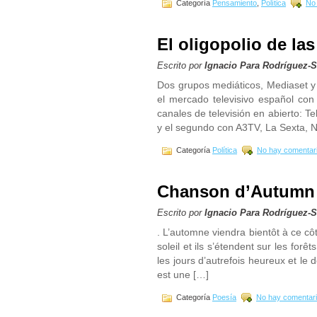
Categoría
Pensamiento
,
Política
No
El oligopolio de la
Escrito por
Ignacio Para Rodríguez-
Dos grupos mediáticos, Mediaset y
el mercado televisivo español con
canales de televisión en abierto: Te
y el segundo con A3TV, La Sexta, 
Categoría
Política
No hay comentar
Chanson d’Autumn
Escrito por
Ignacio Para Rodríguez-
. L’automne viendra bientôt à ce cô
soleil et ils s’étendent sur les for
les jours d’autrefois heureux et le d
est une […]
Categoría
Poesía
No hay comentari