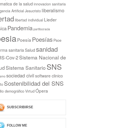
rmatica de la salud
innovacion sanitaria
liberalismo
igencia Artificial
Jesucristo
bertad
Lieder
libertad individual
Pandemia
ica
partitocracia
esia
Poesías
Poesía
Psoe
sanidad
rma sanitaria
Salud
Sistema Nacional de
S-Cov-2
SNS
ud
Sistema Sanitario
sociedad civil
software clinico
ismo
Sostenibilidad del SNS
to
Ópera
dio demográfico
Virtud
SUBSCRIBIRSE
FOLLOW ME