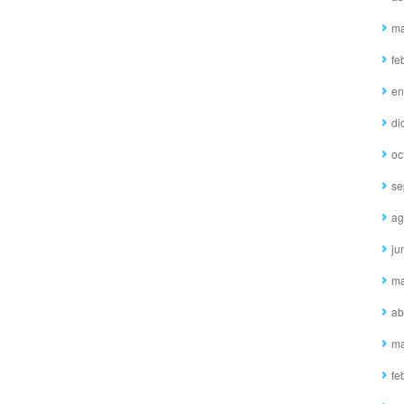
ma
fe
en
di
oc
se
ag
ju
ma
ab
ma
fe