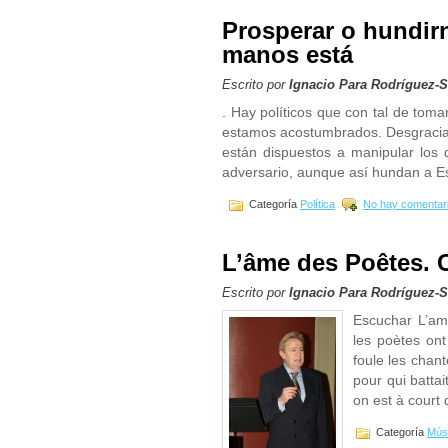
Prosperar o hundirn
manos está
Escrito por
Ignacio Para Rodríguez-
. Hay políticos que con tal de tom
estamos acostumbrados. Desgraciad
están dispuestos a manipular los 
adversario, aunque así hundan a E
Categoría
Política
No hay comentar
L’âme des Poêtes. C
Escrito por
Ignacio Para Rodríguez-
Escuchar L’am
les poètes on
foule les chant
pour qui batta
on est à court
Categoría
Mús