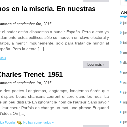
os en la miseria. En nuestras
AR
ju
Santana
el septiembre 6th, 2015
ar el poder están dispuestos a hundir España. Pero a esto ya
ju
amente estos políticos sólo se mueven en clave electoral y
fe
datos, a mentir impunemente, sólo para tratar de hundir al
spaña. Pero la gente […]
en
ios »
di
Leer más »
no
harles Trenet. 1951
oc
Santana
el septiembre 1st, 2015
e des poetes Longtemps, longtemps, longtemps Après que
se
t disparu Leurs chansons courent encore dans les rues. La
ag
e un peu distraite En ignorant le nom de l’auteur Sans savoir
it leur coeur Parfois on change un mot, une phrase Et quand
ju
 d’idées On […]
ju
ica Popular
No hay comentarios »