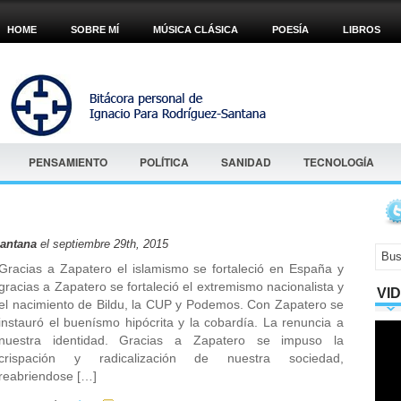
HOME
SOBRE MÍ
MÚSICA CLÁSICA
POESÍA
LIBROS
PENSAMIENTO
POLÍTICA
SANIDAD
TECNOLOGÍA
Santana
el septiembre 29th, 2015
Gracias a Zapatero el islamismo se fortaleció en España y
gracias a Zapatero se fortaleció el extremismo nacionalista y
VI
el nacimiento de Bildu, la CUP y Podemos. Con Zapatero se
instauró el buenísmo hipócrita y la cobardía. La renuncia a
nuestra identidad. Gracias a Zapatero se impuso la
crispación y radicalización de nuestra sociedad,
reabriendose […]