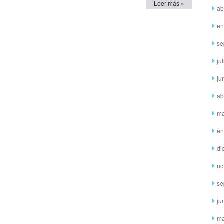
Leer más »
ab
en
se
ju
ju
ab
ma
en
di
no
se
ju
ma