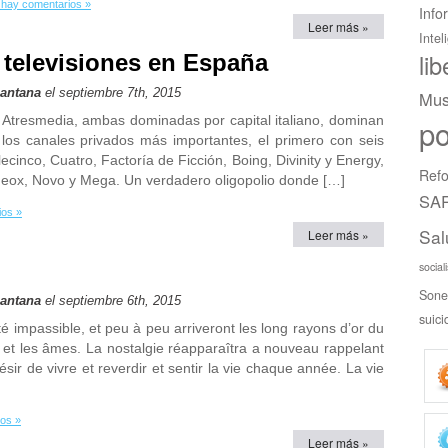
 hay comentarios »
Info
Leer más »
Intel
li
s televisiones en España
Santana
el septiembre 7th, 2015
Mus
 Atresmedia, ambas dominadas por capital italiano, dominan
po
 los canales privados más importantes, el primero con seis
lecinco, Cuatro, Factoría de Ficción, Boing, Divinity y Energy,
Refo
Neox, Novo y Mega. Un verdadero oligopolio donde […]
SAR
ios »
Sal
Leer más »
social
Sone
Santana
el septiembre 6th, 2015
suici
té impassible, et peu à peu arriveront les long rayons d’or du
êts et les âmes. La nostalgie réapparaîtra a nouveau rappelant
ésir de vivre et reverdir et sentir la vie chaque année. La vie
os »
Leer más »