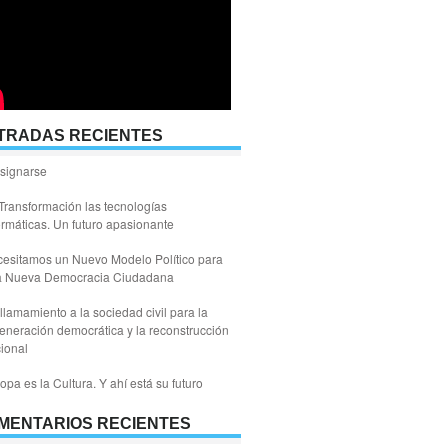
TRADAS RECIENTES
signarse
Transformación las tecnologías
ormáticas. Un futuro apasionante
esitamos un Nuevo Modelo Político para
a Nueva Democracia Ciudadana
llamamiento a la sociedad civil para la
eneración democrática y la reconstrucción
ional
opa es la Cultura. Y ahí está su futuro
MENTARIOS RECIENTES