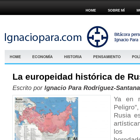
HOME
SOBRE MÍ
M
HOME
ECONOMÍA
HISTORIA
PENSAMIENTO
POL
La europeidad histórica de Ru
Escrito por
Ignacio Para Rodríguez-Santana
Ya en m
Peligro
Rusia es
artísti
los m
heredado