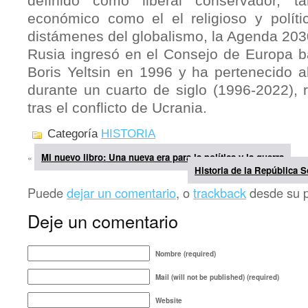
definido como liberal conservador, t
económico como el el religioso y polític
distámenes del globalismo, la Agenda 203
Rusia ingresó en el Consejo de Europa ba
Boris Yeltsin en 1996 y ha pertenecido 
durante un cuarto de siglo (1996-2022), 
tras el conflicto de Ucrania.
Categoría
HISTORIA
Mi nuevo libro: Una nueva era para la política y la guerra
«
Historia de la República S
Puede
dejar un comentario
, o
trackback
desde su pr
Deje un comentario
Nombre (required)
Mail (will not be published) (required)
Website