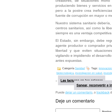
creadores, de situaciones mono 
produciendo bienes y servicios en
pero a la postre crea ineficienci
fuente de corrupción en mayor o m
Nuestro sistema sanitario debería, 
centros sanitarios, así como la lib
siempre es una ventaja competitiva 
El Estado, sin embargo, debe regu
agente productor o comprador pri
libertad y que eviten situacione
vigilando e impidiendo el desarroll
antes expuestas.
Categoría
Sanidad
Tags:
innovacion
biotecnologica
,
investigacion en salud
,
investi
Las facturas en los cajones
«
Sanear, reconvertir e i
Puede
dejar un comentario
, o
trackback
d
Deje un comentario
Nombre 