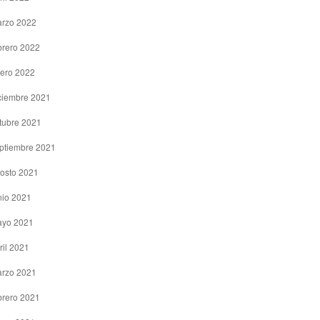
rzo 2022
brero 2022
ero 2022
ciembre 2021
tubre 2021
ptiembre 2021
osto 2021
nio 2021
yo 2021
ril 2021
rzo 2021
brero 2021