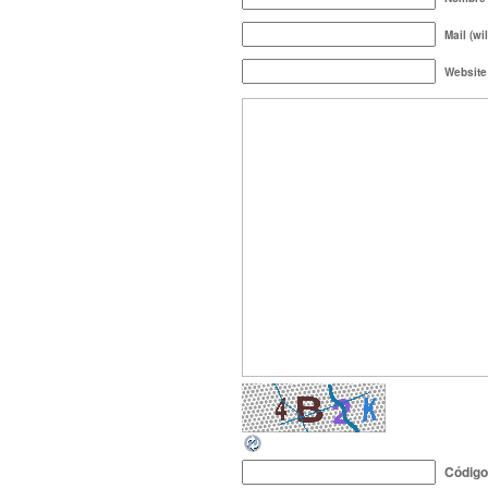
Mail (wi
Website
Códig