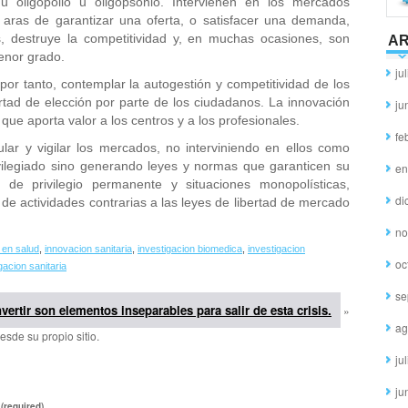
u oligopolio u oligopsonio. Intervienen en los mercados
 aras de garantizar una oferta, o satisfacer una demanda,
as, destruye la competitividad y, en muchas ocasiones, son
AR
enor grado.
ju
por tanto, contemplar la autogestión y competitividad de los
ertad de elección por parte de los ciudadanos. La innovación
ju
que aporta valor a los centros y a los profesionales.
fe
lar y vigilar los mercados, no interviniendo en ellos como
vilegiado sino generando leyes y normas que garanticen su
en
s de privilegio permanente y situaciones monopolísticas,
di
o de actividades contrarias a las leyes de libertad de mercado
no
 en salud
,
innovacion sanitaria
,
investigacion biomedica
,
investigacion
oc
gacion sanitaria
se
nvertir son elementos inseparables para salir de esta crisis.
»
ag
esde su propio sitio.
ju
ju
(required)