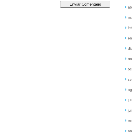
ab
ma
fe
en
di
no
oc
se
ag
ju
ju
ma
ab