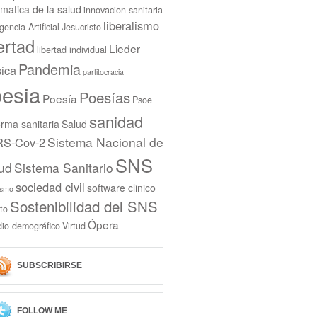
rmatica de la salud
innovacion sanitaria
liberalismo
igencia Artificial
Jesucristo
bertad
Lieder
libertad individual
Pandemia
ica
partitocracia
esia
Poesías
Poesía
Psoe
sanidad
rma sanitaria
Salud
Sistema Nacional de
S-Cov-2
SNS
ud
Sistema Sanitario
sociedad civil
software clinico
ismo
Sostenibilidad del SNS
to
Ópera
dio demográfico
Virtud
SUBSCRIBIRSE
FOLLOW ME