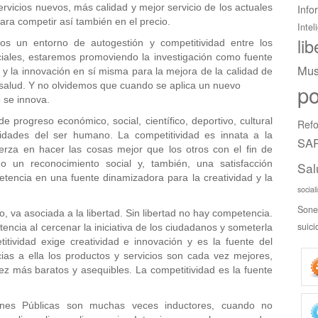
rvicios nuevos, más calidad y mejor servicio de los actuales
Info
para competir así también en el precio.
Intel
li
os un entorno de autogestión y competitividad entre los
nciales, estaremos promoviendo la investigación como fuente
Mus
 y la innovación en sí misma para la mejora de la calidad de
n salud. Y no olvidemos que cuando se aplica un nuevo
po
 se innova.
 progreso económico, social, científico, deportivo, cultural
Refo
ividades del ser humano. La competitividad es innata a la
SAR
uerza en hacer las cosas mejor que los otros con el fin de
o un reconocimiento social y, también, una satisfacción
Sal
tencia en una fuente dinamizadora para la creatividad y la
social
Sone
o, va asociada a la libertad. Sin libertad no hay competencia.
suici
tencia al cercenar la iniciativa de los ciudadanos y someterla
itividad exige creatividad e innovación y es la fuente del
ias a ella los productos y servicios son cada vez mejores,
 más baratos y asequibles. La competitividad es la fuente
ones Públicas son muchas veces inductores, cuando no