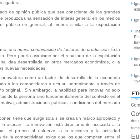
estigadora
Ign
exi
tado de opinión pública que sea consciente de los grandes
se produzca una sensación de interés general en los medios
Ign
l público en general, al menos similar a la expectación
The
Ele
fun
dif
como
una nueva combinación de factores de producción
. Ésta
to. Pero podría asimismo ser el resultado de la explotación
Ign
una idea desarrollada en otros mercados económicos, o la
es 
las nuevas necesidades.
Ign
 innovadora como un factor de desarrollo de la economía
19
ando a los competidores a actuar, normalmente a través de
ño original. Sin embargo, la habilidad para innovar no solo
ET
atas de la persona sino fundamentalmente del contexto en el
ormativa, administraciones públicas, condiciones del mercado
Com
Co
oner, tiene que surgir sola si se crea un marco apropiado y
demo
e le acosan. La innovación está directamente asociada a la
huma
dual, el premio al esfuerzo, a la iniciativa y la actividad
Eu
 de la competitividad exige que los que compiten entre sí