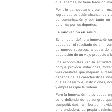
que, además, no tiene tradición inv
Por ello es necesario crear un es
logros que se están alcanzando y 
de comunicación y por tanto en e
obtenida por los deportes.
La innovación en salud
Schumpeter define la innovación 
puede ser el resultado de un inven
de nuevos recursos, la copia de 
adaptación de un viejo producto a 
Los economistas ven la actividad
porque provoca imitaciones, forz
vías creativas que mejoran el dise
depende de las características inn
que se desarrolle, instituciones, n
y empresas que le rodean.
Pero la Innovación no se puede imp
se la defiende de los peligros qu
competitividad, la libertad indivi
emprendedora. La propia dinámica