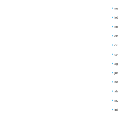
ma
fe
en
di
oc
se
ag
ju
ma
ab
ma
fe