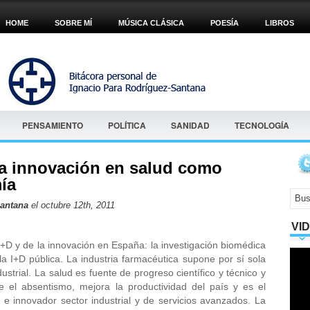
HOME
SOBRE MÍ
MÚSICA CLÁSICA
POESÍA
LIBROS
PENSAMIENTO
POLÍTICA
SANIDAD
TECNOLOGÍA
la innovación en salud como
ía
Santana
el octubre 12th, 2011
VI
a I+D y de la innovación en España: la investigación biomédica
a I+D pública. La industria farmacéutica supone por sí sola
ustrial. La salud es fuente de progreso científico y técnico y
 el absentismo, mejora la productividad del país y es el
 e innovador sector industrial y de servicios avanzados. La