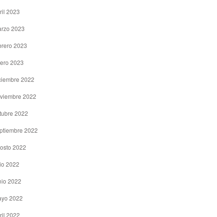
ril 2023
rzo 2023
brero 2023
ero 2023
ciembre 2022
viembre 2022
tubre 2022
ptiembre 2022
osto 2022
lio 2022
nio 2022
yo 2022
ril 2022