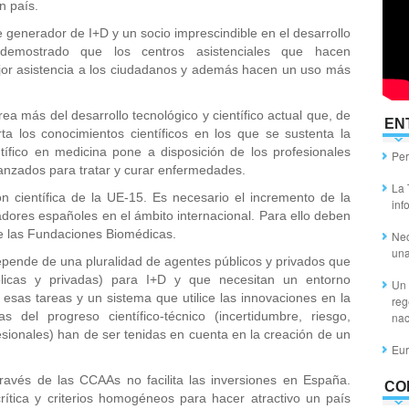
n país.
 generador de I+D y un socio imprescindible en el desarrollo
demostrado que los centros asistenciales que hacen
jor asistencia a los ciudadanos y además hacen un uso más
ea más del desarrollo tecnológico y científico actual que, de
EN
a los conocimientos científicos en los que se sustenta la
entífico en medicina pone a disposición de los profesionales
Per
anzados para tratar y curar enfermedades.
La 
n científica de la UE-15. Es necesario el incremento de la
inf
igadores españoles en el ámbito internacional. Para ello deben
de las Fundaciones Biomédicas.
Nec
un
depende de una pluralidad de agentes públicos y privados que
blicas y privadas) para I+D y que necesitan un entorno
Un 
 esas tareas y un sistema que utilice las innovaciones en la
reg
cas del progreso científico-técnico (incertidumbre, riesgo,
nac
esionales) han de ser tenidas en cuenta en la creación de un
Eur
ravés de las CCAAs no facilita las inversiones en España.
CO
rítica y criterios homogéneos para hacer atractivo un país