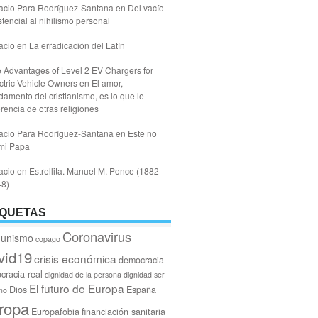
acio Para Rodríguez-Santana
en
Del vacío
stencial al nihilismo personal
acio
en
La erradicación del Latín
 Advantages of Level 2 EV Chargers for
ctric Vehicle Owners
en
El amor,
damento del cristianismo, es lo que le
erencia de otras religiones
acio Para Rodríguez-Santana
en
Este no
mi Papa
acio
en
Estrellita. Manuel M. Ponce (1882 –
48)
IQUETAS
Coronavirus
unismo
copago
vid19
crisis económica
democracia
cracia real
dignidad de la persona
dignidad ser
El futuro de Europa
Dios
España
no
ropa
Europafobia
financiación sanitaria