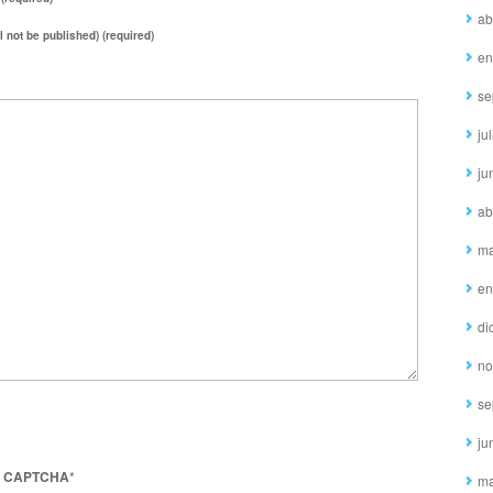
ab
ll not be published) (required)
en
se
ju
ju
ab
ma
en
di
no
se
ju
o CAPTCHA
*
ma