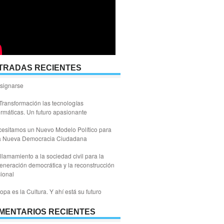
TRADAS RECIENTES
signarse
Transformación las tecnologías
ormáticas. Un futuro apasionante
esitamos un Nuevo Modelo Político para
a Nueva Democracia Ciudadana
llamamiento a la sociedad civil para la
eneración democrática y la reconstrucción
ional
opa es la Cultura. Y ahí está su futuro
MENTARIOS RECIENTES