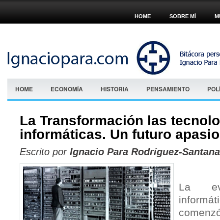
HOME
SOBRE MÍ
M
HOME
ECONOMÍA
HISTORIA
PENSAMIENTO
POL
La Transformación las tecnol
informáticas. Un futuro apasi
Escrito por
Ignacio Para Rodríguez-Santana
La ev
informá
comenz