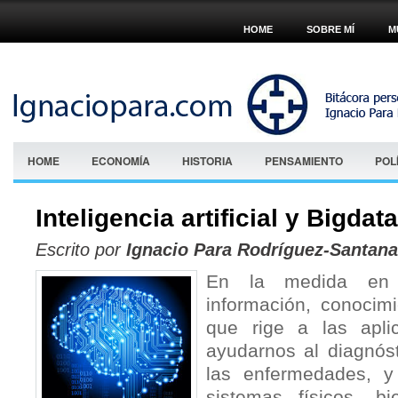
HOME
SOBRE MÍ
M
HOME
ECONOMÍA
HISTORIA
PENSAMIENTO
POL
Inteligencia artificial y Bigdata
Escrito por
Ignacio Para Rodríguez-Santana
En la medida en 
información, conocimi
que rige a las aplic
ayudarnos al diagnóst
las enfermedades, y
sistemas físicos, b