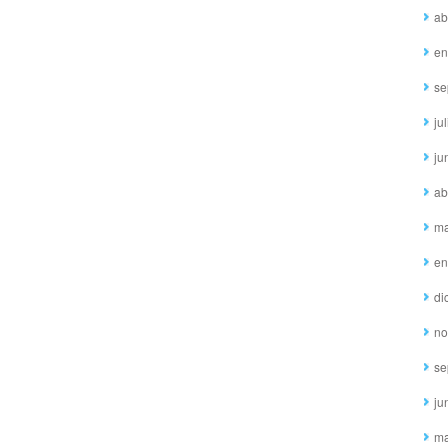
ab
en
se
ju
ju
ab
ma
en
di
no
se
ju
ma