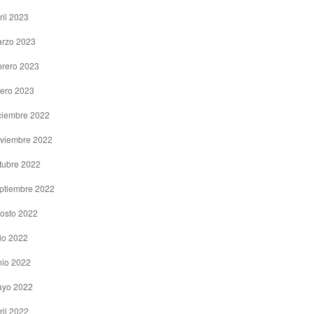
ril 2023
rzo 2023
brero 2023
ero 2023
ciembre 2022
viembre 2022
tubre 2022
ptiembre 2022
osto 2022
lio 2022
nio 2022
yo 2022
ril 2022