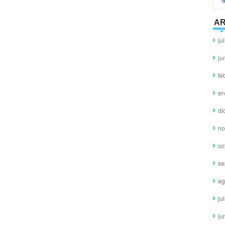
AR
ju
ju
fe
en
di
no
oc
se
ag
ju
ju