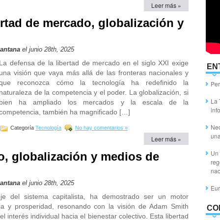
Leer más »
rtad de mercado, globalización y
Santana
el junio 28th, 2025
La defensa de la libertad de mercado en el siglo XXI exige
EN
una visión que vaya más allá de las fronteras nacionales y
que reconozca cómo la tecnología ha redefinido la
Per
naturaleza de la competencia y el poder. La globalización, si
La 
bien ha ampliado los mercados y la escala de la
inf
competencia, también ha magnificado […]
Nec
Categoría
Tecnología
No hay comentarios »
un
Leer más »
Un 
o, globalización y medios de
reg
nac
Santana
el junio 28th, 2025
Eur
e del sistema capitalista, ha demostrado ser un motor
ncia y prosperidad, resonando con la visión de Adam Smith
CO
 interés individual hacia el bienestar colectivo. Esta libertad