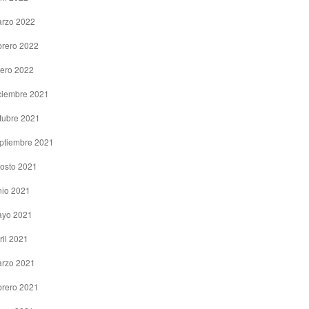
rzo 2022
brero 2022
ero 2022
ciembre 2021
tubre 2021
ptiembre 2021
osto 2021
nio 2021
yo 2021
ril 2021
rzo 2021
brero 2021