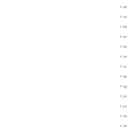
ab
ma
fe
en
di
no
oc
se
ag
ju
ju
ma
ab