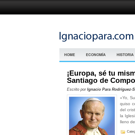
HOME
ECONOMÍA
HISTORIA
¡Europa, sé tu mism
Santiago de Compos
Escrito por
Ignacio Para Rodríguez-
«Yo, Su
quiso c
del cri
la Igles
lleno d
Categ