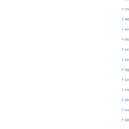
ma
fe
en
di
oc
se
ag
ju
ma
ab
ma
fe