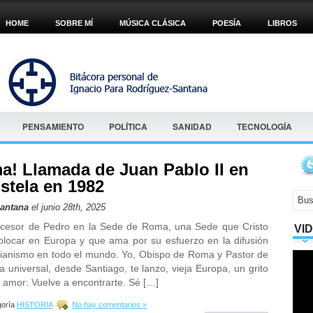
HOME
SOBRE MÍ
MÚSICA CLÁSICA
POESÍA
LIBROS
PENSAMIENTO
POLÍTICA
SANIDAD
TECNOLOGÍA
a! Llamada de Juan Pablo II en
tela en 1982
Santana
el junio 28th, 2025
cesor de Pedro en la Sede de Roma, una Sede que Cristo
VI
olocar en Europa y que ama por su esfuerzo en la difusión
stianismo en todo el mundo. Yo, Obispo de Roma y Pastor de
ia universal, desde Santiago, te lanzo, vieja Europa, un grito
e amor: Vuelve a encontrarte. Sé […]
oría
HISTORIA
No hay comentarios »