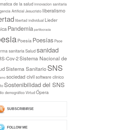
rmatica de la salud
innovacion sanitaria
liberalismo
igencia Artificial
Jesucristo
bertad
Lieder
libertad individual
Pandemia
ica
partitocracia
esia
Poesías
Poesía
Psoe
sanidad
rma sanitaria
Salud
Sistema Nacional de
S-Cov-2
SNS
ud
Sistema Sanitario
sociedad civil
software clinico
ismo
Sostenibilidad del SNS
to
Ópera
dio demográfico
Virtud
SUBSCRIBIRSE
FOLLOW ME