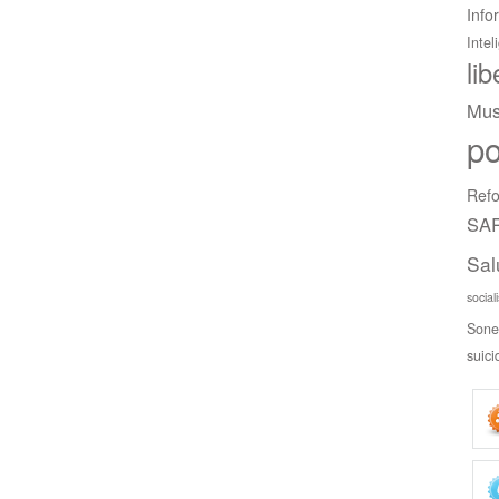
Info
Intel
li
Mus
po
Refo
SAR
Sal
social
Sone
suici