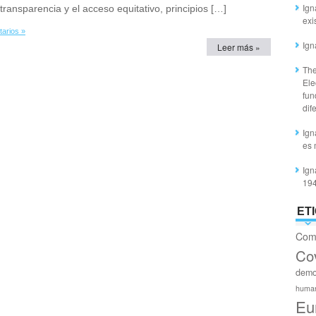
Ign
 transparencia y el acceso equitativo, principios […]
exi
arios »
Ign
Leer más »
The
Ele
fun
dif
Ign
es 
Ign
19
ET
Com
Co
demo
huma
Eu