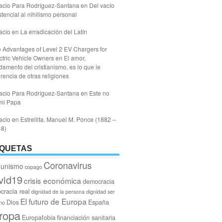
acio Para Rodríguez-Santana
en
Del vacío
stencial al nihilismo personal
acio
en
La erradicación del Latín
 Advantages of Level 2 EV Chargers for
ctric Vehicle Owners
en
El amor,
damento del cristianismo, es lo que le
erencia de otras religiones
acio Para Rodríguez-Santana
en
Este no
mi Papa
acio
en
Estrellita. Manuel M. Ponce (1882 –
48)
IQUETAS
Coronavirus
unismo
copago
vid19
crisis económica
democracia
cracia real
dignidad de la persona
dignidad ser
El futuro de Europa
Dios
España
no
ropa
Europafobia
financiación sanitaria