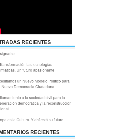
TRADAS RECIENTES
signarse
Transformación las tecnologías
ormáticas. Un futuro apasionante
esitamos un Nuevo Modelo Político para
a Nueva Democracia Ciudadana
llamamiento a la sociedad civil para la
eneración democrática y la reconstrucción
ional
opa es la Cultura. Y ahí está su futuro
MENTARIOS RECIENTES