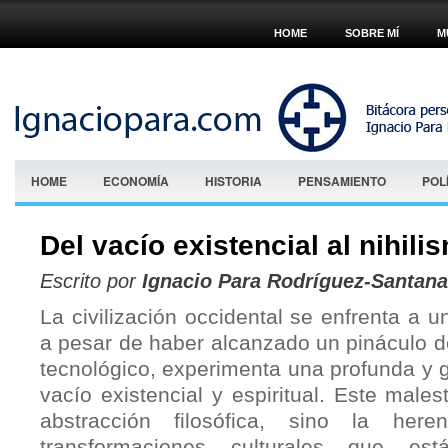
HOME
SOBRE MÍ
M
HOME
ECONOMÍA
HISTORIA
PENSAMIENTO
POL
Del vacío existencial al nihil
Escrito por
Ignacio Para Rodríguez-Santana
La civilización occidental se enfrenta a u
a pesar de haber alcanzado un pináculo d
tecnológico, experimenta una profunda y g
vacío existencial y espiritual. Este male
abstracción filosófica, sino la her
transformaciones culturales que es