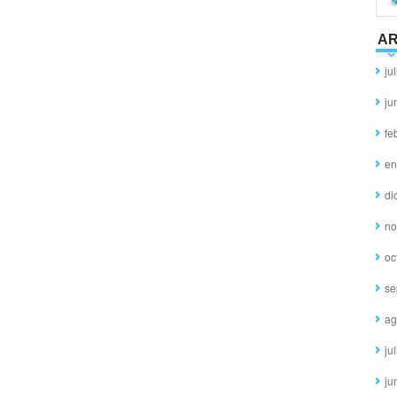
AR
ju
ju
fe
en
di
no
oc
se
ag
ju
ju