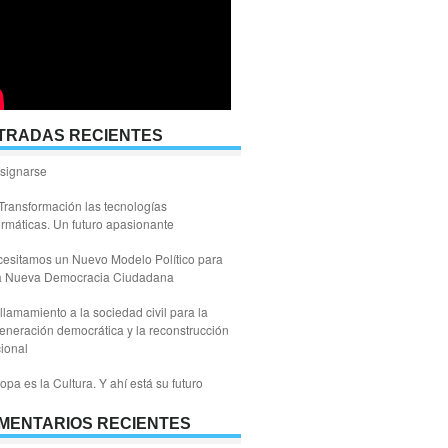
TRADAS RECIENTES
signarse
Transformación las tecnologías
ormáticas. Un futuro apasionante
esitamos un Nuevo Modelo Político para
a Nueva Democracia Ciudadana
llamamiento a la sociedad civil para la
eneración democrática y la reconstrucción
ional
opa es la Cultura. Y ahí está su futuro
MENTARIOS RECIENTES