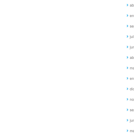
ab
en
se
ju
ju
ab
ma
en
di
no
se
ju
ma