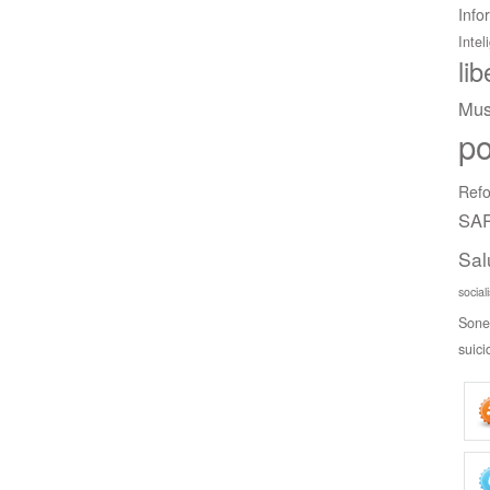
Info
Intel
li
Mus
po
Refo
SAR
Sal
social
Sone
suici