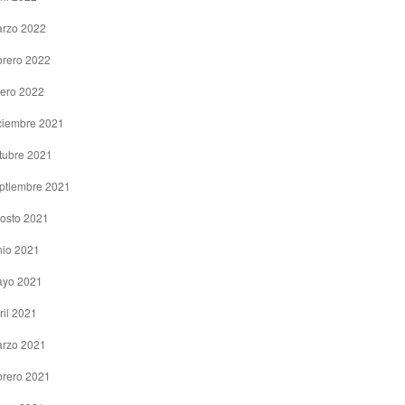
rzo 2022
brero 2022
ero 2022
ciembre 2021
tubre 2021
ptiembre 2021
osto 2021
nio 2021
yo 2021
ril 2021
rzo 2021
brero 2021