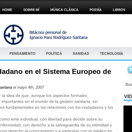
HOME
SOBRE MÍ
MÚSICA CLÁSICA
POESÍA
LIBROS
PENSAMIENTO
POLÍTICA
SANIDAD
TECNOLOGÍA
udadano en el Sistema Europeo de
Santana
el mayo 4th, 2007
r la idea de que, aunque los aspectos formales,
VI
importantes en el mundo de la gestión sanitaria, sin
son fundamentales en las relaciones con los ciudadanos y los
omo ente individual, con libertad para decidir sobre su
enfermedad; con derecho a la salvaguardia de su intimidad y
 con derecho al conocimiento y a participar con el médico en