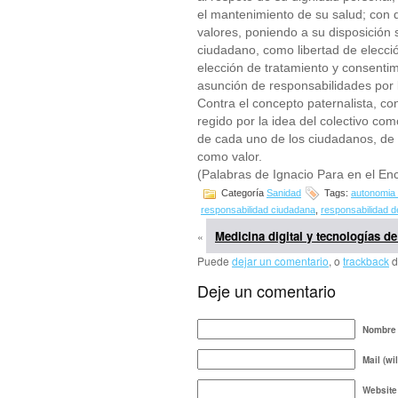
el mantenimiento de su salud; con 
valores, poniendo a su disposición s
ciudadano, como libertad de elecció
elección de tratamiento y consentim
asunción de responsabilidades por 
Contra el concepto paternalista, co
regido por la idea del colectivo co
de cada uno de los ciudadanos, de 
como valor.
(Palabras de Ignacio Para en el E
Categoría
Sanidad
Tags:
autonomia 
responsabilidad ciudadana
,
responsabilidad d
Medicina digital y tecnologías de
«
Puede
dejar un comentario
, o
trackback
d
Deje un comentario
Nombre 
Mail (wi
Website