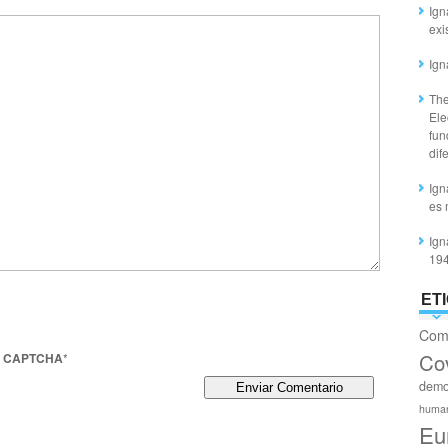
Ign
exi
Ign
The
Ele
fun
dif
Ign
es 
Ign
19
ET
Com
Co
o CAPTCHA
*
demo
huma
Eu