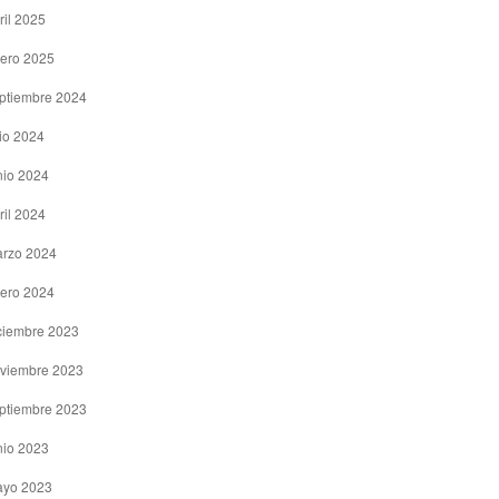
ril 2025
ero 2025
ptiembre 2024
lio 2024
nio 2024
ril 2024
rzo 2024
ero 2024
ciembre 2023
viembre 2023
ptiembre 2023
nio 2023
yo 2023