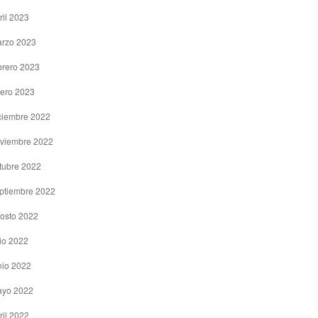
ril 2023
rzo 2023
brero 2023
ero 2023
ciembre 2022
viembre 2022
tubre 2022
ptiembre 2022
osto 2022
lio 2022
nio 2022
yo 2022
ril 2022