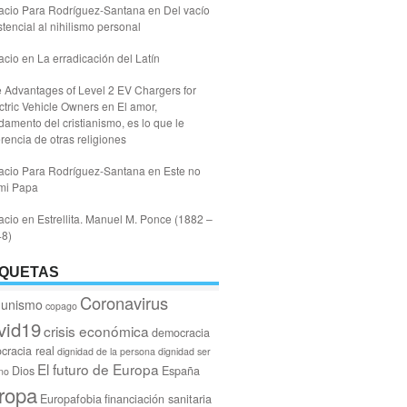
acio Para Rodríguez-Santana
en
Del vacío
stencial al nihilismo personal
acio
en
La erradicación del Latín
 Advantages of Level 2 EV Chargers for
ctric Vehicle Owners
en
El amor,
damento del cristianismo, es lo que le
erencia de otras religiones
acio Para Rodríguez-Santana
en
Este no
mi Papa
acio
en
Estrellita. Manuel M. Ponce (1882 –
48)
IQUETAS
Coronavirus
unismo
copago
vid19
crisis económica
democracia
cracia real
dignidad de la persona
dignidad ser
El futuro de Europa
Dios
España
no
ropa
Europafobia
financiación sanitaria