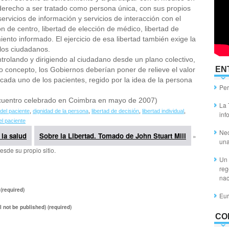
derecho a ser tratado como persona única, con sus propios
ervicios de información y servicios de interacción con el
n de centro, libertad de elección de médico, libertad de
iento informado. El ejercicio de esa libertad también exige la
los ciudadanos.
ntrolando y dirigiendo al ciudadano desde un plano colectivo,
EN
mo concepto, los Gobiernos deberían poner de relieve el valor
cada uno de los pacientes, regido por la idea de la persona
Per
ncuentro celebrado en Coimbra en mayo de 2007)
La 
del paciente
,
dignidad de la persona
,
libertad de decisión
,
libertad individual
,
inf
el paciente
Nec
 la salud
Sobre la Libertad. Tomado de John Stuart Mill
»
un
esde su propio sitio.
Un 
reg
nac
(required)
Eur
ll not be published) (required)
CO