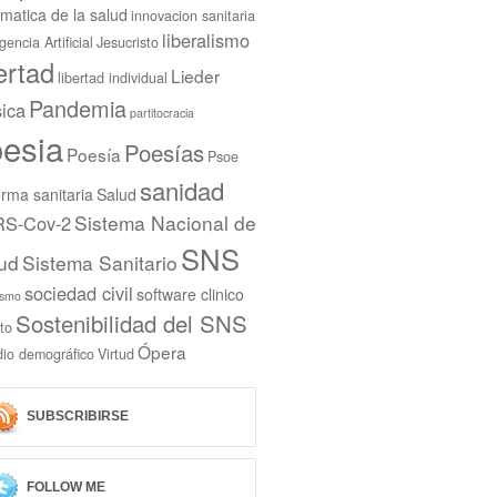
rmatica de la salud
innovacion sanitaria
liberalismo
igencia Artificial
Jesucristo
bertad
Lieder
libertad individual
Pandemia
ica
partitocracia
esia
Poesías
Poesía
Psoe
sanidad
rma sanitaria
Salud
Sistema Nacional de
S-Cov-2
SNS
ud
Sistema Sanitario
sociedad civil
software clinico
ismo
Sostenibilidad del SNS
to
Ópera
dio demográfico
Virtud
SUBSCRIBIRSE
FOLLOW ME