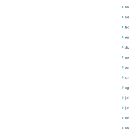
ab
ma
fe
en
di
no
oc
se
ag
ju
ju
ma
ab