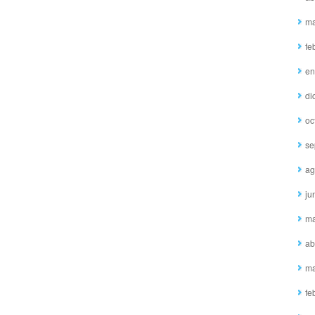
ma
fe
en
di
oc
se
ag
ju
ma
ab
ma
fe