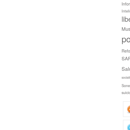
Info
Intel
li
Mus
po
Refo
SAR
Sal
social
Sone
suici