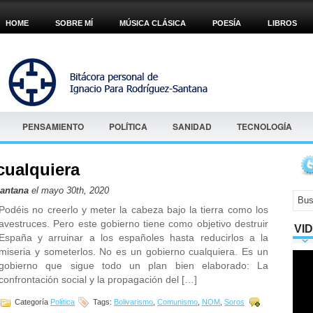
HOME
SOBRE MÍ
MÚSICA CLÁSICA
POESÍA
LIBROS
PENSAMIENTO
POLÍTICA
SANIDAD
TECNOLOGÍA
cualquiera
Santana
el mayo 30th, 2020
Podéis no creerlo y meter la cabeza bajo la tierra como los
avestruces. Pero este gobierno tiene como objetivo destruir
VI
España y arruinar a los españoles hasta reducirlos a la
miseria y someterlos. No es un gobierno cualquiera. Es un
gobierno que sigue todo un plan bien elaborado: La
confrontación social y la propagación del […]
Categoría
Política
Tags:
Bolivarismo
,
Comunismo
,
NOM
,
Soros