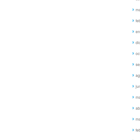
ma
fe
en
di
oc
se
ag
ju
ma
ab
ma
fe