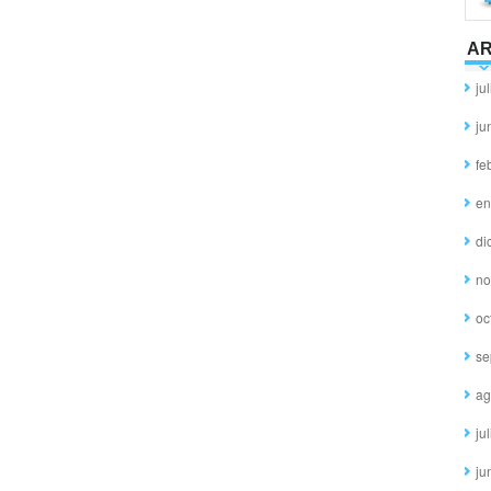
AR
ju
ju
fe
en
di
no
oc
se
ag
ju
ju