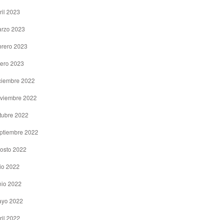
ril 2023
rzo 2023
brero 2023
ero 2023
ciembre 2022
viembre 2022
tubre 2022
ptiembre 2022
osto 2022
lio 2022
nio 2022
yo 2022
ril 2022