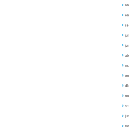
ab
en
se
ju
ju
ab
ma
en
di
no
se
ju
ma