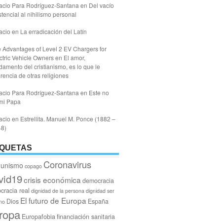
acio Para Rodríguez-Santana
en
Del vacío
stencial al nihilismo personal
acio
en
La erradicación del Latín
 Advantages of Level 2 EV Chargers for
ctric Vehicle Owners
en
El amor,
damento del cristianismo, es lo que le
erencia de otras religiones
acio Para Rodríguez-Santana
en
Este no
mi Papa
acio
en
Estrellita. Manuel M. Ponce (1882 –
48)
IQUETAS
Coronavirus
unismo
copago
vid19
crisis económica
democracia
cracia real
dignidad de la persona
dignidad ser
El futuro de Europa
Dios
España
no
ropa
Europafobia
financiación sanitaria