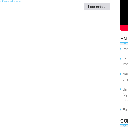
2 Comentario »
Leer más »
EN
Per
La 
inf
Nec
un
Un 
reg
nac
Eur
CO