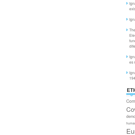
Ign
exi
Ign
The
Ele
fun
dif
Ign
es 
Ign
19
ET
Com
Co
demo
huma
Eu