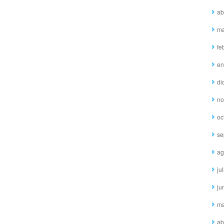
ab
ma
fe
en
di
no
oc
se
ag
ju
ju
ma
ab