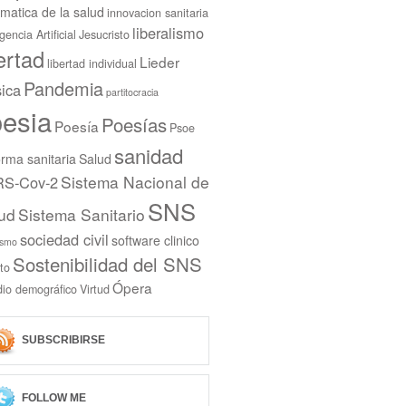
rmatica de la salud
innovacion sanitaria
liberalismo
igencia Artificial
Jesucristo
bertad
Lieder
libertad individual
Pandemia
ica
partitocracia
esia
Poesías
Poesía
Psoe
sanidad
rma sanitaria
Salud
Sistema Nacional de
S-Cov-2
SNS
ud
Sistema Sanitario
sociedad civil
software clinico
ismo
Sostenibilidad del SNS
to
Ópera
dio demográfico
Virtud
SUBSCRIBIRSE
FOLLOW ME