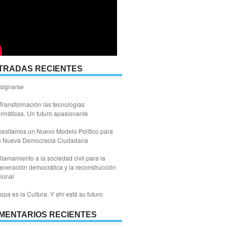
TRADAS RECIENTES
signarse
Transformación las tecnologías
ormáticas. Un futuro apasionante
esitamos un Nuevo Modelo Político para
a Nueva Democracia Ciudadana
llamamiento a la sociedad civil para la
eneración democrática y la reconstrucción
ional
opa es la Cultura. Y ahí está su futuro
MENTARIOS RECIENTES