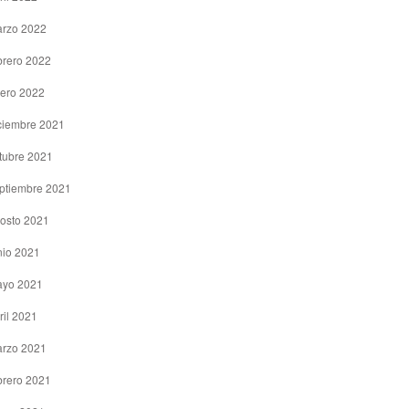
rzo 2022
brero 2022
ero 2022
ciembre 2021
tubre 2021
ptiembre 2021
osto 2021
nio 2021
yo 2021
ril 2021
rzo 2021
brero 2021